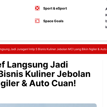
Sport & eSport
A
K
Space Goals
b
gsung Jadi Juragan! Intip 5 Bisnis Kuliner Jebolan MCI yang Bikin Ngiler & Auto
f Langsung Jadi
 Bisnis Kuliner Jebolan
giler & Auto Cuan!