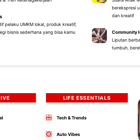
berekspresi u
dan kreatif
s
atif pelaku UMKM lokal, produk kreatif,
tegi bisnis sederhana yang bisa kamu
Community 
Liputan berb
tumbuh, bere
DIVE
LIFE ESSENTIALS
al
Tech & Trends
Auto Vibes