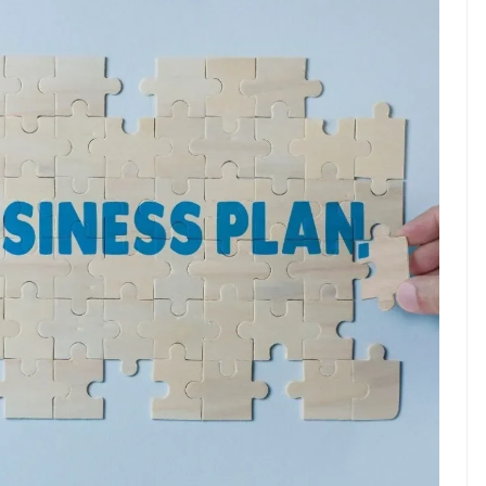
ndung –
NEWS TNG– Pernah gak sih
antian tahun
kamu mulai ngerjain sesuatu cuma
ll you can eat
buat iseng-iseng, eh ternyata malah
u Can Eat Bandung
jadi peluang bisnis yang
.
menguntungkan? ...
 2026, Kakkoii
Dari Iseng Jadi Cuan: Kisah
 Hadirkan Pesta All
TUM_ATUL yang Ubah
 Eat Mulai Rp
Hampers Jadi Bisnis Kece
0