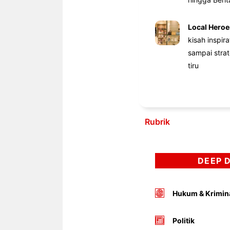
Local Heroe
kisah inspir
sampai stra
tiru
Rubrik
DEEP 
Hukum & Krimin
Politik