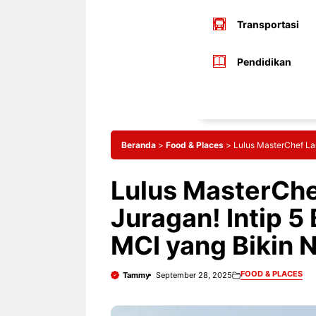
Transportasi
Pendidikan
Beranda
>
Food & Places
>
Lulus MasterChef Lan
Lulus MasterChe
Juragan! Intip 5
MCI yang Bikin N
FOOD & PLACES
Tammy
September 28, 2025