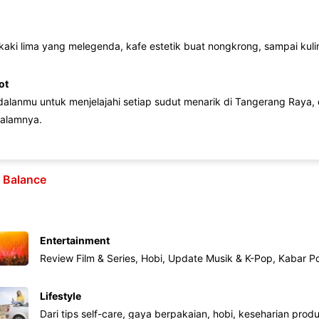
 kaki lima yang melegenda, kafe estetik buat nongkrong, sampai kuline
ot
lanmu untuk menjelajahi setiap sudut menarik di Tangerang Raya, d
alamnya.
e Balance
Entertainment
Review Film & Series, Hobi, Update Musik & K-Pop, Kabar P
Lifestyle
Dari tips self-care, gaya berpakaian, hobi, keseharian produk