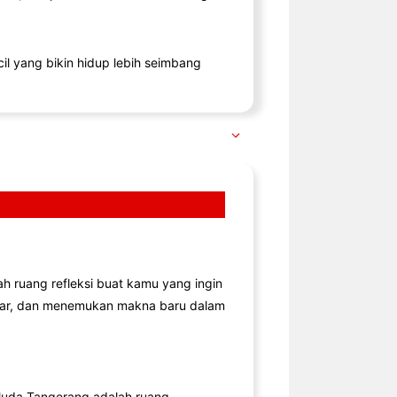
il yang bikin hidup lebih seimbang
lah ruang refleksi buat kamu yang ingin
jar, dan menemukan makna baru dalam
uda Tangerang adalah ruang