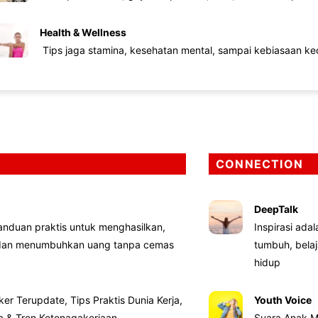
Health & Wellness
Tips jaga stamina, kesehatan mental, sampai kebiasaan kec
CONNECTION
DeepTalk
nduan praktis untuk menghasilkan,
Inspirasi ada
 dan menumbuhkan uang tanpa cemas
tumbuh, bela
hidup
ker Terupdate, Tips Praktis Dunia Kerja,
Youth Voice
ta & Tren Ketenagakerjaan
Suara Anak M