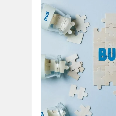
NEWS TNG– Siapa sangka, dua
NEWS TNG– Ba
nama besar di dunia hiburan,
Menyambut perg
Nunung Srimulat dan Vicky
2026, restoran a
Prasetyo, kini merambah dunia
Kakkoii All Yo
kuliner dengan ...
menghadirkan ..
Nunung Srimulat & Vicky
Sambut
Prasetyo Buka Restoran
Bandung
Ayam Panggang! Cuma Rp
You Can
15 Ribu, Resep Rahasia
145.00
Mami Bikin Nagih!