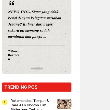
NEWS TNG– Siapa yang tidak
NEWS TNG– Siap
kenal dengan kelezatan masakan
nama besar di dun
Jepang? Kuliner dari negeri
Nunung Srimulat 
sakura ini memang sudah
Prasetyo, kini m
mendunia dan punya ...
kuliner dengan ...
7 Menu
Nunung S
Restora
Prasetyo
n
Ayam Pa
Jepang
15 Ribu,
yang
Mami Bik
Wajib
Dicoba,
Bukan
Cuma
TRENDING POS
Sushi!
Rekomendasi Tempat &
Cara Asik Nonton Film
Philippines Terbaru