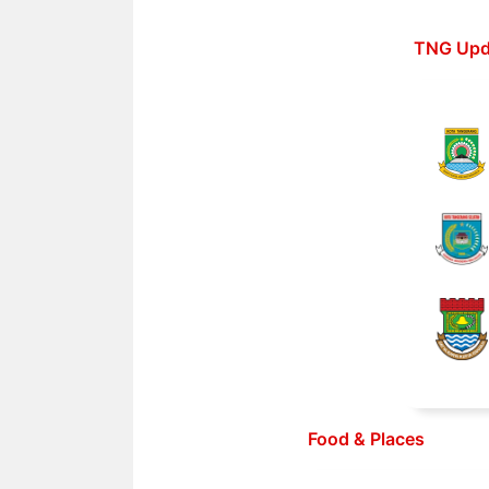
Langsung
ke
TNG Upd
isi
Food & Places