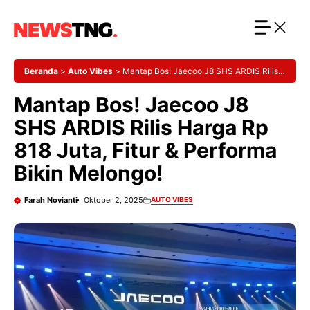
Langsung
ke
isi
Beranda
>
Auto Vibes
>
Mantap Bos! Jaecoo J8 SHS ARDIS Rilis
Harga Rp 818 Juta, Fitur & Performa Bikin Melongo!
Mantap Bos! Jaecoo J8
SHS ARDIS Rilis Harga Rp
818 Juta, Fitur & Performa
Bikin Melongo!
Farah Novianti
Oktober 2, 2025
AUTO VIBES