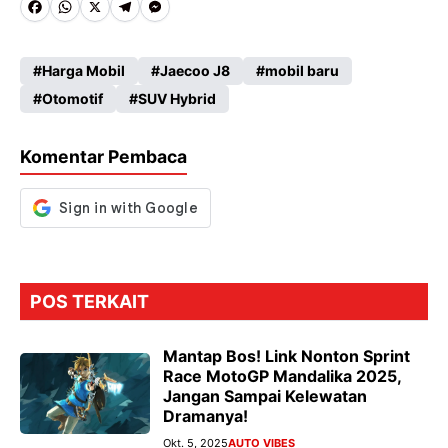
Fa
W
X
Te
M
ce
ha
le
es
Harga Mobil
Jaecoo J8
mobil baru
b
ts
gr
se
Otomotif
SUV Hybrid
o
A
a
n
o
p
m
g
Komentar Pembaca
k
p
er
POS TERKAIT
Mantap Bos! Link Nonton Sprint
Race MotoGP Mandalika 2025,
Jangan Sampai Kelewatan
Dramanya!
Okt. 5, 2025
AUTO VIBES