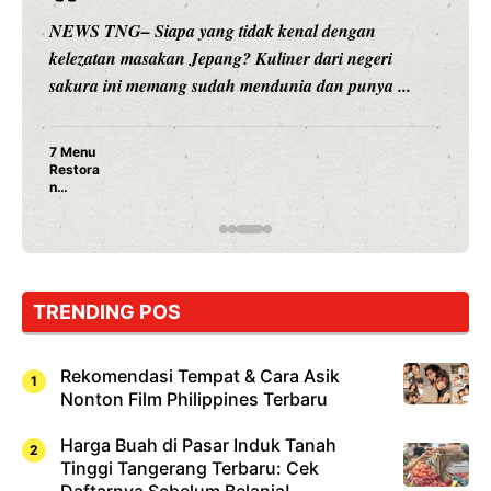
NEWS TNG– Siapa sangka, dua nama besar di dunia
hiburan, Nunung Srimulat dan Vicky Prasetyo, kini
merambah dunia kuliner dengan ...
Nunung Srimulat & Vicky Prasetyo Buka Restoran
Ayam Panggang! Cuma Rp 15 Ribu, Resep
Rahasia Mami Bikin Nagih!
TRENDING POS
Rekomendasi Tempat & Cara Asik
Nonton Film Philippines Terbaru
Harga Buah di Pasar Induk Tanah
Tinggi Tangerang Terbaru: Cek
Daftarnya Sebelum Belanja!