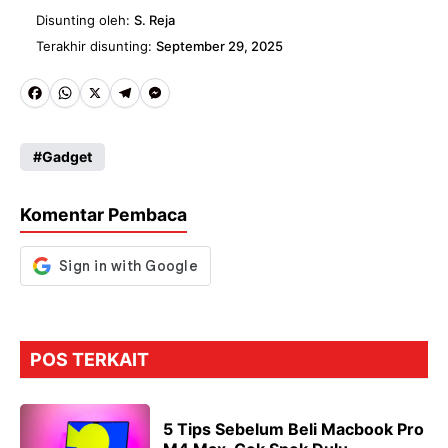
Disunting oleh:
S. Reja
Terakhir disunting:
September 29, 2025
Fa
W
X
Te
M
ce
ha
le
es
Gadget
b
ts
gr
se
o
A
a
n
Komentar Pembaca
o
p
m
g
k
p
er
POS TERKAIT
5 Tips Sebelum Beli Macbook Pro