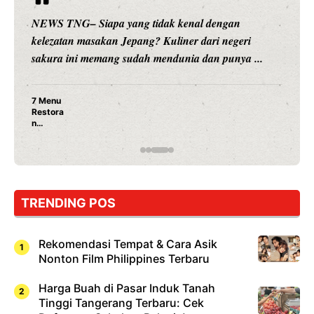
NEWS TNG– Siapa sangka, dua nama besar di dunia
hiburan, Nunung Srimulat dan Vicky Prasetyo, kini
merambah dunia kuliner dengan ...
Nunung Srimulat & Vicky Prasetyo Buka Restoran
Ayam Panggang! Cuma Rp 15 Ribu, Resep
Rahasia Mami Bikin Nagih!
TRENDING POS
Rekomendasi Tempat & Cara Asik
Nonton Film Philippines Terbaru
Harga Buah di Pasar Induk Tanah
Tinggi Tangerang Terbaru: Cek