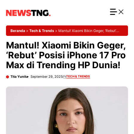
Langsung
ke
isi
Beranda
>
Tech & Trends
>
Mantul! Xiaomi Bikin Geger, ‘Rebut’
Posisi iPhone 17 Pro Max di Trending HP Dunia!
Mantul! Xiaomi Bikin Geger,
‘Rebut’ Posisi iPhone 17 Pro
Max di Trending HP Dunia!
Tita Yunita
September 29, 2025
TECH & TRENDS