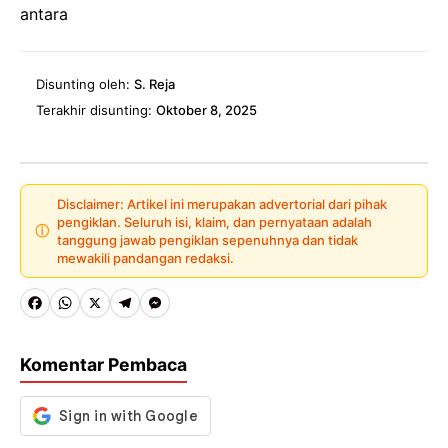
antara
Disunting oleh:
S. Reja
Terakhir disunting:
Oktober 8, 2025
Disclaimer: Artikel ini merupakan advertorial dari pihak
pengiklan. Seluruh isi, klaim, dan pernyataan adalah
ⓘ
tanggung jawab pengiklan sepenuhnya dan tidak
mewakili pandangan redaksi.
Fa
W
X
Te
M
ce
ha
le
es
Komentar Pembaca
b
ts
gr
se
o
A
a
n
o
p
m
g