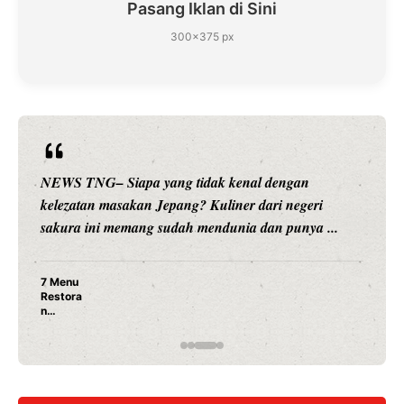
Pasang Iklan di Sini
300×375 px
NEWS TNG– Siapa yang tidak kenal dengan
kelezatan masakan Jepang? Kuliner dari negeri
sakura ini memang sudah mendunia dan punya ...
7 Menu
Restora
n
Jepang
yang
Wajib
Dicoba,
Bukan
Cuma