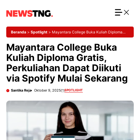
Langsung
ke
isi
Beranda
>
Spotlight
>
Mayantara College Buka Kuliah Diploma
Gratis, Perkuliahan Dapat Diikuti via Spotify Mulai Sekarang
Mayantara College Buka
Kuliah Diploma Gratis,
Perkuliahan Dapat Diikuti
via Spotify Mulai Sekarang
Santika Reja
Oktober 9, 2025
SPOTLIGHT