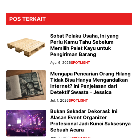
k
p
er
POS TERKAIT
Sobat Pelaku Usaha, Ini yang
Perlu Kamu Tahu Sebelum
Memilih Palet Kayu untuk
Pengiriman Barang
Agu. 6, 2026
SPOTLIGHT
Mengapa Pencarian Orang Hilang
Tidak Bisa Hanya Mengandalkan
Internet? Ini Penjelasan dari
Detektif Swasta – Jessica
Jul. 1, 2026
SPOTLIGHT
Bukan Sekadar Dekorasi: Ini
Alasan Event Organizer
Profesional Jadi Kunci Suksesnya
Sebuah Acara