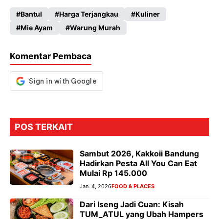
ce
ha
le
es
Bantul
Harga Terjangkau
Kuliner
b
ts
gr
se
Mie Ayam
Warung Murah
o
A
a
n
o
p
m
g
Komentar Pembaca
k
p
er
POS TERKAIT
Sambut 2026, Kakkoii Bandung
Hadirkan Pesta All You Can Eat
Mulai Rp 145.000
Jan. 4, 2026
FOOD & PLACES
Dari Iseng Jadi Cuan: Kisah
TUM_ATUL yang Ubah Hampers