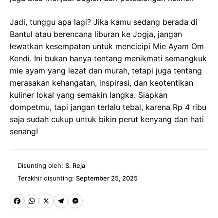
Jadi, tunggu apa lagi? Jika kamu sedang berada di
Bantul atau berencana liburan ke Jogja, jangan
lewatkan kesempatan untuk mencicipi Mie Ayam Om
Kendi. Ini bukan hanya tentang menikmati semangkuk
mie ayam yang lezat dan murah, tetapi juga tentang
merasakan kehangatan, inspirasi, dan keotentikan
kuliner lokal yang semakin langka. Siapkan
dompetmu, tapi jangan terlalu tebal, karena Rp 4 ribu
saja sudah cukup untuk bikin perut kenyang dan hati
senang!
Disunting oleh:
S. Reja
Terakhir disunting:
September 25, 2025
Fa
W
X
Te
M