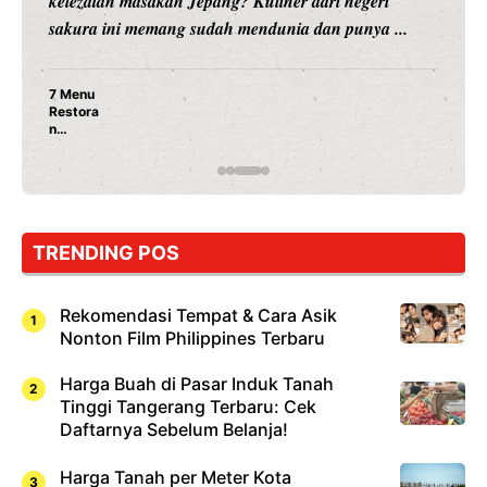
hiburan, Nunung Srimulat dan Vicky Prasetyo, kini
merambah dunia kuliner dengan ...
Nunung Srimulat & Vicky Prasetyo Buka Restoran
Ayam Panggang! Cuma Rp 15 Ribu, Resep
Rahasia Mami Bikin Nagih!
TRENDING POS
Rekomendasi Tempat & Cara Asik
Nonton Film Philippines Terbaru
Harga Buah di Pasar Induk Tanah
Tinggi Tangerang Terbaru: Cek
Daftarnya Sebelum Belanja!
Harga Tanah per Meter Kota