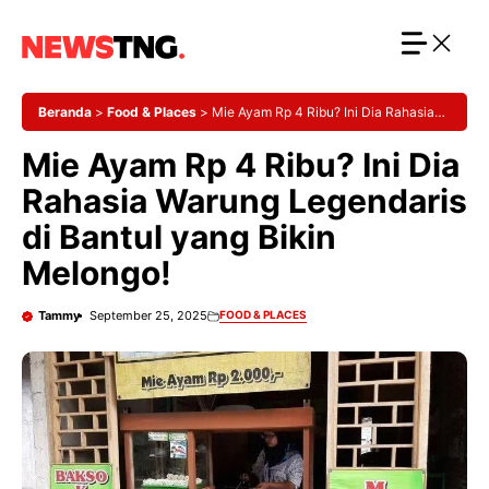
Langsung
ke
isi
Beranda
>
Food & Places
>
Mie Ayam Rp 4 Ribu? Ini Dia Rahasia
Warung Legendaris di Bantul yang Bikin Melongo!
Mie Ayam Rp 4 Ribu? Ini Dia
Rahasia Warung Legendaris
di Bantul yang Bikin
Melongo!
Tammy
September 25, 2025
FOOD & PLACES