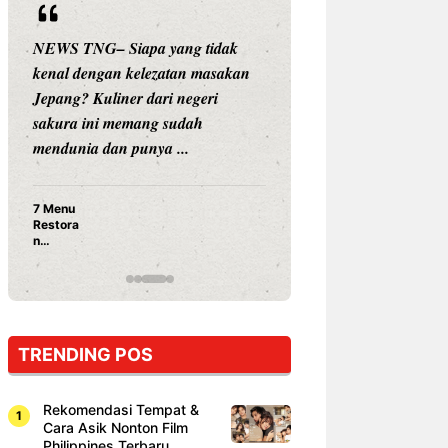
NEWS TNG– Siapa yang tidak
NEWS TNG– Siap
kenal dengan kelezatan masakan
nama besar di dun
Jepang? Kuliner dari negeri
Nunung Srimulat 
sakura ini memang sudah
Prasetyo, kini m
mendunia dan punya ...
kuliner dengan ...
7 Menu
Nunung S
Restora
Prasetyo
n
Ayam Pa
Jepang
15 Ribu,
yang
Mami Bik
Wajib
Dicoba,
Bukan
Cuma
TRENDING POS
Sushi!
Rekomendasi Tempat &
Cara Asik Nonton Film
Philippines Terbaru