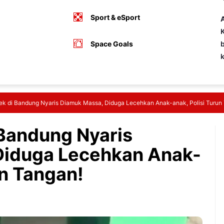
Sport & eSport
A
K
Space Goals
b
ek di Bandung Nyaris Diamuk Massa, Diduga Lecehkan Anak-anak, Polisi Turun
 Bandung Nyaris
Diduga Lecehkan Anak-
un Tangan!