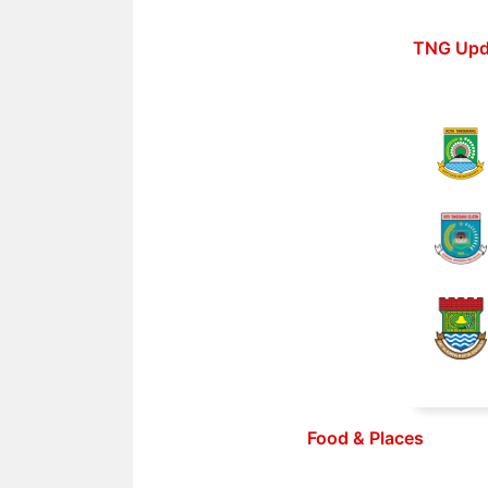
Langsung
ke
TNG Upd
isi
Food & Places