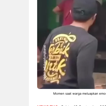
NEWS TNG– Siapa sangka, dua
NEWS TNG– Ba
nama besar di dunia hiburan,
Menyambut perg
Nunung Srimulat dan Vicky
2026, restoran a
Prasetyo, kini merambah dunia
Kakkoii All Yo
kuliner dengan ...
menghadirkan ..
Nunung Srimulat & Vicky
Sambut
Prasetyo Buka Restoran
Bandung
Ayam Panggang! Cuma Rp
You Can
15 Ribu, Resep Rahasia
145.00
Mami Bikin Nagih!
Momen saat warga meluapkan emosi 