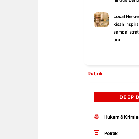
Local Heroe
kisah inspir
sampai stra
tiru
Rubrik
DEEP 
Hukum & Krimin
Politik