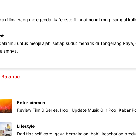
 kaki lima yang melegenda, kafe estetik buat nongkrong, sampai kuline
ot
lanmu untuk menjelajahi setiap sudut menarik di Tangerang Raya, d
alamnya.
e Balance
Entertainment
Review Film & Series, Hobi, Update Musik & K-Pop, Kabar P
Lifestyle
Dari tips self-care, gaya berpakaian, hobi, keseharian produk