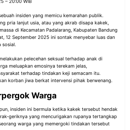
25 – 20:00 WIB
ebuah insiden yang memicu kemarahan publik.
g pria lanjut usia, atau yang akrab disapa kakek,
 massa di Kecamatan Padalarang, Kabupaten Bandung
mat, 12 September 2025 ini sontak menyebar luas dan
sosial.
h melakukan pelecehan seksual terhadap anak di
rga meluapkan emosinya terekam jelas,
arakat terhadap tindakan keji semacam itu.
kan korban jiwa berkat intervensi pihak berwenang.
erpergok Warga
pun, insiden ini bermula ketika kakek tersebut hendak
erak-geriknya yang mencurigakan rupanya tertangkap
 seorang warga yang memergoki tindakan tersebut