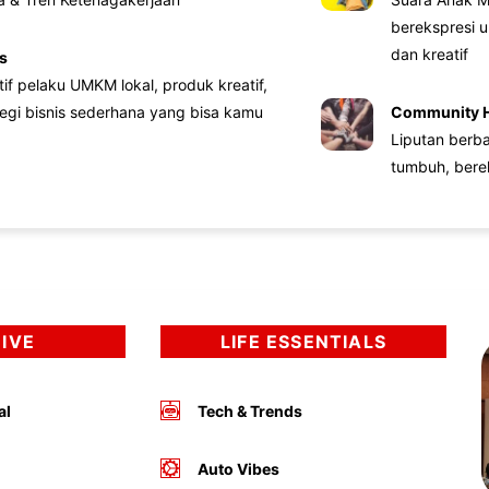
berekspresi u
dan kreatif
s
atif pelaku UMKM lokal, produk kreatif,
tegi bisnis sederhana yang bisa kamu
Community 
Liputan berb
tumbuh, bere
DIVE
LIFE ESSENTIALS
al
Tech & Trends
Auto Vibes