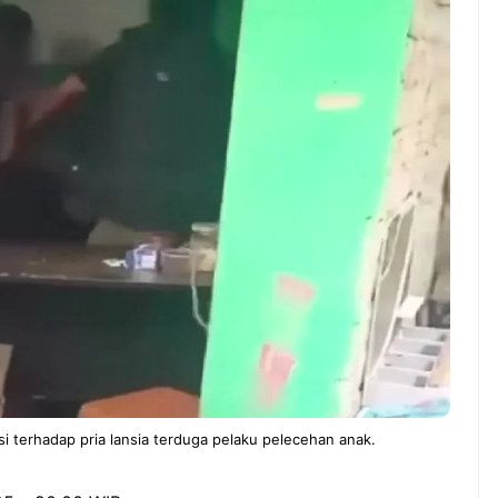
ndung –
NEWS TNG– Pernah gak sih
antian tahun
kamu mulai ngerjain sesuatu cuma
ll you can eat
buat iseng-iseng, eh ternyata malah
u Can Eat Bandung
jadi peluang bisnis yang
.
menguntungkan? ...
 2026, Kakkoii
Dari Iseng Jadi Cuan: Kisah
 Hadirkan Pesta All
TUM_ATUL yang Ubah
 Eat Mulai Rp
Hampers Jadi Bisnis Kece
0
terhadap pria lansia terduga pelaku pelecehan anak.