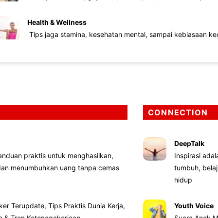
Health & Wellness
Tips jaga stamina, kesehatan mental, sampai kebiasaan kec
CONNECTION
DeepTalk
nduan praktis untuk menghasilkan,
Inspirasi ada
 dan menumbuhkan uang tanpa cemas
tumbuh, bela
hidup
ker Terupdate, Tips Praktis Dunia Kerja,
Youth Voice
ta & Tren Ketenagakerjaan
Suara Anak M