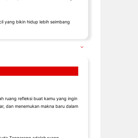
il yang bikin hidup lebih seimbang
lah ruang refleksi buat kamu yang ingin
jar, dan menemukan makna baru dalam
uda Tangerang adalah ruang