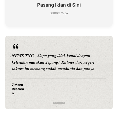
Pasang Iklan di Sini
300×375 px
idak kenal dengan
NEWS TNG– Siapa sangka, du
 Kuliner dari negeri
hiburan, Nunung Srimulat dan 
mendunia dan punya ...
merambah dunia kuliner denga
Nunung Srimulat & Vic
Ayam Panggang! Cuma 
Rahasia Mami Bikin Nag