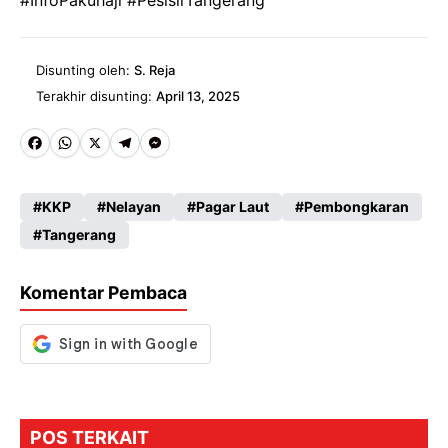
Disunting oleh:
S. Reja
Terakhir disunting:
April 13, 2025
Fa
W
X
Te
M
ce
ha
le
es
KKP
Nelayan
Pagar Laut
Pembongkaran
b
ts
gr
se
Tangerang
o
A
a
n
o
p
m
g
Komentar Pembaca
k
p
er
POS TERKAIT