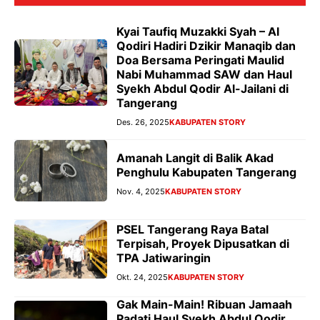
Kyai Taufiq Muzakki Syah – Al
Qodiri Hadiri Dzikir Manaqib dan
Doa Bersama Peringati Maulid
Nabi Muhammad SAW dan Haul
Syekh Abdul Qodir Al-Jailani di
Tangerang
Des. 26, 2025
KABUPATEN STORY
Amanah Langit di Balik Akad
Penghulu Kabupaten Tangerang
Nov. 4, 2025
KABUPATEN STORY
PSEL Tangerang Raya Batal
Terpisah, Proyek Dipusatkan di
TPA Jatiwaringin
Okt. 24, 2025
KABUPATEN STORY
Gak Main-Main! Ribuan Jamaah
Padati Haul Syekh Abdul Qodir