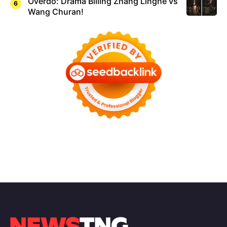
Overdo: Drama Billing Zhang Linghe vs
Wang Churan!