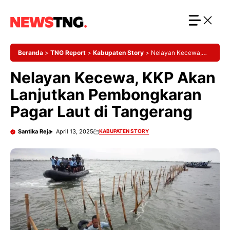
Langsung
ke
isi
Beranda
>
TNG Report
>
Kabupaten Story
>
Nelayan Kecewa,
KKP Akan Lanjutkan Pembongkaran Pagar Laut di Tangerang
Nelayan Kecewa, KKP Akan
Lanjutkan Pembongkaran
Pagar Laut di Tangerang
Santika Reja
April 13, 2025
KABUPATEN STORY