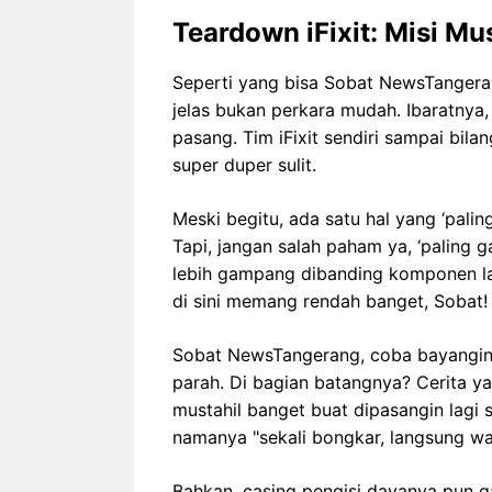
Teardown iFixit: Misi Mu
Seperti yang bisa Sobat NewsTangera
jelas bukan perkara mudah. Ibaratnya
pasang. Tim iFixit sendiri sampai bil
super duper sulit.
Meski begitu, ada satu hal yang ‘palin
Tapi, jangan salah paham ya, ‘paling 
lebih gampang dibanding komponen lai
di sini memang rendah banget, Sobat!
Sobat NewsTangerang, coba bayangin, m
parah. Di bagian batangnya? Cerita ya
mustahil banget buat dipasangin lagi 
namanya "sekali bongkar, langsung wa
Bahkan, casing pengisi dayanya pun ga