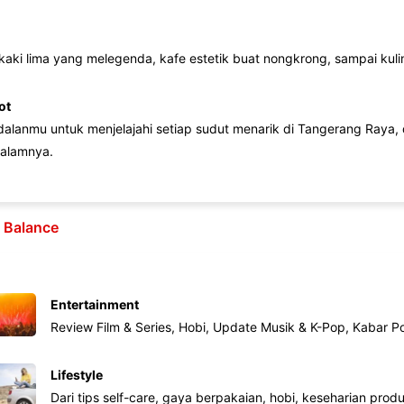
 kaki lima yang melegenda, kafe estetik buat nongkrong, sampai kuline
ot
lanmu untuk menjelajahi setiap sudut menarik di Tangerang Raya, d
alamnya.
e Balance
Entertainment
Review Film & Series, Hobi, Update Musik & K-Pop, Kabar P
Lifestyle
Dari tips self-care, gaya berpakaian, hobi, keseharian produk