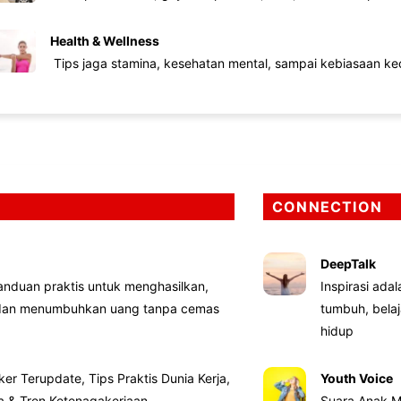
Health & Wellness
Tips jaga stamina, kesehatan mental, sampai kebiasaan kec
CONNECTION
DeepTalk
nduan praktis untuk menghasilkan,
Inspirasi ada
 dan menumbuhkan uang tanpa cemas
tumbuh, bela
hidup
ker Terupdate, Tips Praktis Dunia Kerja,
Youth Voice
ta & Tren Ketenagakerjaan
Suara Anak M