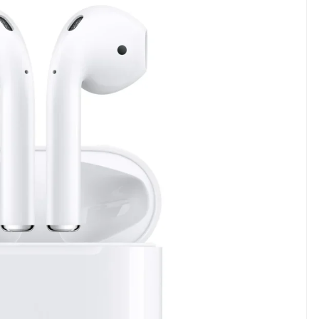
ndung –
NEWS TNG– Pernah gak sih
antian tahun
kamu mulai ngerjain sesuatu cuma
ll you can eat
buat iseng-iseng, eh ternyata malah
u Can Eat Bandung
jadi peluang bisnis yang
.
menguntungkan? ...
 2026, Kakkoii
Dari Iseng Jadi Cuan: Kisah
 Hadirkan Pesta All
TUM_ATUL yang Ubah
 Eat Mulai Rp
Hampers Jadi Bisnis Kece
0