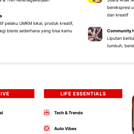
berekspresi u
dan kreatif
s
atif pelaku UMKM lokal, produk kreatif,
tegi bisnis sederhana yang bisa kamu
Community 
Liputan berb
tumbuh, bere
DIVE
LIFE ESSENTIALS
al
Tech & Trends
Auto Vibes