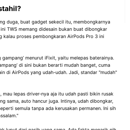
stahil?
ng duga, buat gadget sekecil itu, membongkarnya
, ini TWS memang didesain bukan buat dibongkar
ang kalau proses pembongkaran AirPods Pro 3 ini
g gampang’ menurut iFixit, yaitu melepas baterainya.
gampang’ di sini bukan berarti mudah banget, cuma
n di AirPods yang udah-udah. Jadi, standar "mudah"
au lepas driver-nya aja itu udah pasti bikin rusak
ng sama, auto hancur juga. Intinya, udah dibongkar,
seperti semula tanpa ada kerusakan permanen. Ini sih
ssalam."
k luput dari nasib yang sama. Ada fakta menarik nih