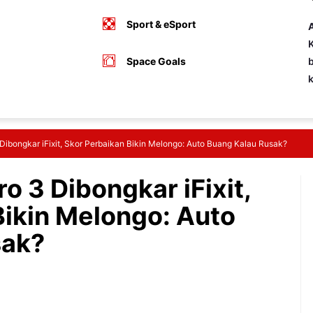
Sport & eSport
A
K
Space Goals
b
 Dibongkar iFixit, Skor Perbaikan Bikin Melongo: Auto Buang Kalau Rusak?
o 3 Dibongkar iFixit,
Bikin Melongo: Auto
sak?