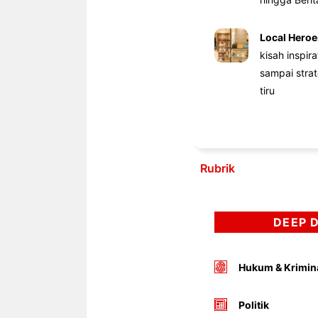
Local Heroe
kisah inspir
sampai stra
tiru
Rubrik
DEEP 
Hukum & Krimin
Politik