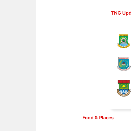
Langsung
ke
TNG Upd
isi
Food & Places