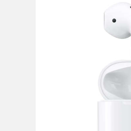
NEWS TNG– Siapa sangka, dua
NEWS TNG– Ba
nama besar di dunia hiburan,
Menyambut perg
Nunung Srimulat dan Vicky
2026, restoran a
Prasetyo, kini merambah dunia
Kakkoii All Yo
kuliner dengan ...
menghadirkan ..
Nunung Srimulat & Vicky
Sambut
Prasetyo Buka Restoran
Bandung
Ayam Panggang! Cuma Rp
You Can
15 Ribu, Resep Rahasia
145.00
Mami Bikin Nagih!