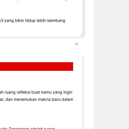
il yang bikin hidup lebih seimbang
lah ruang refleksi buat kamu yang ingin
jar, dan menemukan makna baru dalam
uda Tangerang adalah ruang