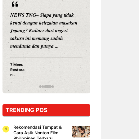
NEWS TNG– Siapa yang tidak
NEWS TNG– Siap
kenal dengan kelezatan masakan
nama besar di dun
Jepang? Kuliner dari negeri
Nunung Srimulat 
sakura ini memang sudah
Prasetyo, kini m
mendunia dan punya ...
kuliner dengan ...
7 Menu
Nunung S
Restora
Prasetyo
n
Ayam Pa
Jepang
15 Ribu,
yang
Mami Bik
Wajib
Dicoba,
Bukan
Cuma
TRENDING POS
Sushi!
Rekomendasi Tempat &
Cara Asik Nonton Film
Philippines Terbaru