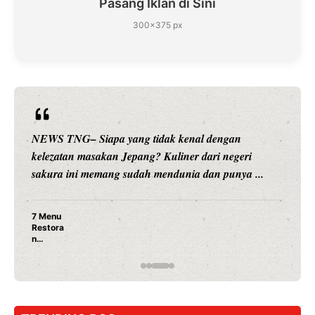
Pasang Iklan di Sini
300×375 px
NEWS TNG– Siapa yang tidak kenal dengan
kelezatan masakan Jepang? Kuliner dari negeri
sakura ini memang sudah mendunia dan punya ...
7 Menu
Restora
n
Jepang
yang
Wajib
Dicoba,
Bukan
Cuma