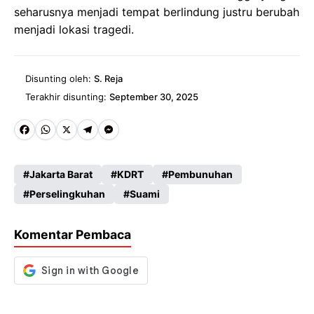
seharusnya menjadi tempat berlindung justru berubah
menjadi lokasi tragedi.
Disunting oleh:
S. Reja
Terakhir disunting:
September 30, 2025
Fa
W
X
Te
M
ce
ha
le
es
Jakarta Barat
KDRT
Pembunuhan
b
ts
gr
se
Perselingkuhan
Suami
o
A
a
n
o
p
m
g
Komentar Pembaca
k
p
er