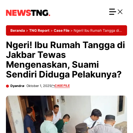
Langsung
ke
isi
Beranda
>
TNG Report
>
Case File
>
Ngeri! Ibu Rumah Tangga di
Jakbar Tewas Mengenaskan, Suami Sendiri Diduga Pelakunya?
Ngeri! Ibu Rumah Tangga di
Jakbar Tewas
Mengenaskan, Suami
Sendiri Diduga Pelakunya?
Dyandra
Oktober 1, 2025
CASE FILE