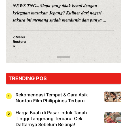
NEWS TNG– Siapa sangka, dua nama besar di dunia
hiburan, Nunung Srimulat dan Vicky Prasetyo, kini
merambah dunia kuliner dengan ...
Nunung Srimulat & Vicky Prasetyo Buka Restoran
Ayam Panggang! Cuma Rp 15 Ribu, Resep
Rahasia Mami Bikin Nagih!
TRENDING POS
Rekomendasi Tempat & Cara Asik
Nonton Film Philippines Terbaru
Harga Buah di Pasar Induk Tanah
Tinggi Tangerang Terbaru: Cek
Daftarnya Sebelum Belanja!