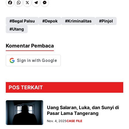
Fa
W
X
Te
M
ce
ha
le
es
Begal Palsu
Depok
Kriminalitas
Pinjol
b
ts
gr
se
Utang
o
A
a
n
o
p
m
g
Komentar Pembaca
k
p
er
POS TERKAIT
Uang Salaran, Luka, dan Sunyi di
Pasar Lama Tangerang
Nov. 4, 2025
CASE FILE