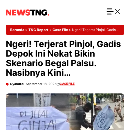
Langsung
ke
isi
Beranda
>
TNG Report
>
Case File
>
Ngeri! Terjerat Pinjol, Gadis
Depok Ini Nekat Bikin Skenario Begal Palsu. Nasibnya Kini…
Ngeri! Terjerat Pinjol, Gadis
Depok Ini Nekat Bikin
Skenario Begal Palsu.
Nasibnya Kini…
Dyandra
September 18, 2025
CASE FILE