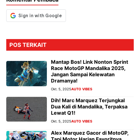
k
p
er
POS TERKAIT
Mantap Bos! Link Nonton Sprint
Race MotoGP Mandalika 2025,
Jangan Sampai Kelewatan
Dramanya!
Okt. 5, 2025
AUTO VIBES
Dih! Marc Marquez Terjungkal
Dua Kali di Mandalika, Terpaksa
Lewat Q1!
Okt. 5, 2025
AUTO VIBES
Alex Marquez Gacor di MotoGP,
Tapi Motor Harian Favoritnya