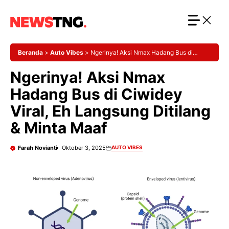
Langsung
ke
isi
Beranda
>
Auto Vibes
>
Ngerinya! Aksi Nmax Hadang Bus di
Ciwidey Viral, Eh Langsung Ditilang & Minta Maaf
Ngerinya! Aksi Nmax
Hadang Bus di Ciwidey
Viral, Eh Langsung Ditilang
& Minta Maaf
Farah Novianti
Oktober 3, 2025
AUTO VIBES