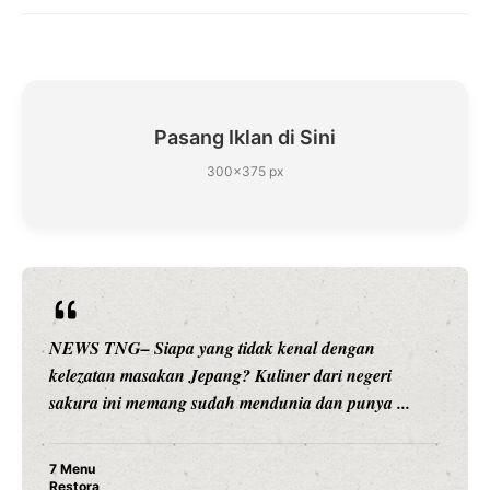
Pasang Iklan di Sini
300×375 px
n
NEWS TNG– Siapa sangka, dua nama besar di 
eri
hiburan, Nunung Srimulat dan Vicky Prasetyo, k
ya ...
merambah dunia kuliner dengan ...
Nunung Srimulat & Vicky Prasetyo Buka Re
Ayam Panggang! Cuma Rp 15 Ribu, Resep