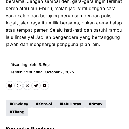
bersama. Jangan sampai deh, gara-gara ingin terlihat
keren atau buru-buru, malah jadi viral dengan cara
yang salah dan berujung berurusan dengan polisi.
Ingat, jalan raya itu milik bersama, bukan arena balap
atau tempat pamer. Selalu hati-hati dan patuhi rambu
lalu lintas ya! Jadilah pengendara yang bertanggung
jawab dan menghargai pengguna jalan lain.
Disunting oleh:
S. Reja
Terakhir disunting:
Oktober 2, 2025
Fa
W
X
Te
M
ce
ha
le
es
Ciwidey
Konvoi
lalu lintas
Nmax
b
ts
gr
se
Tilang
o
A
a
n
o
p
m
g
Komentar Pembaca