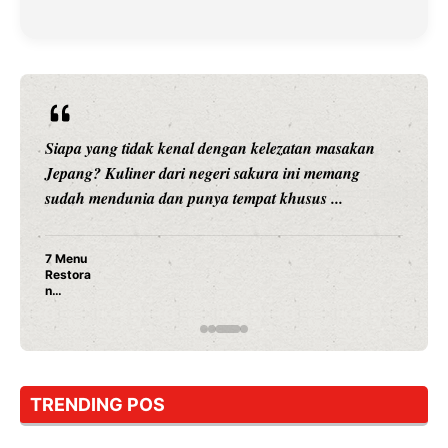
Siapa yang tidak kenal dengan kelezatan masakan
Jepang? Kuliner dari negeri sakura ini memang
sudah mendunia dan punya tempat khusus ...
7 Menu
Restora
n
Jepang
yang
Wajib
Dicoba,
Bukan
Cuma
TRENDING POS
Sushi!