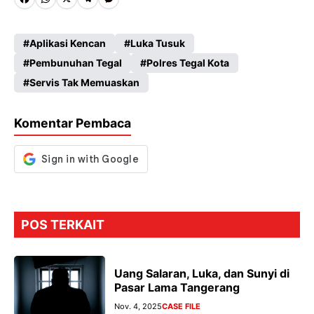
Fa
W
X
Te
M
ce
ha
le
es
Aplikasi Kencan
Luka Tusuk
b
ts
gr
se
Pembunuhan Tegal
Polres Tegal Kota
o
A
a
n
Servis Tak Memuaskan
o
p
m
g
k
p
er
Komentar Pembaca
POS TERKAIT
Uang Salaran, Luka, dan Sunyi di
Pasar Lama Tangerang
Nov. 4, 2025
CASE FILE