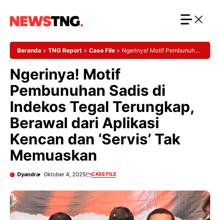
Langsung
ke
isi
Beranda
>
TNG Report
>
Case File
>
Ngerinya! Motif Pembunuhan
Sadis di Indekos Tegal Terungkap, Berawal dari Aplikasi Kencan
Ngerinya! Motif
dan ‘Servis’ Tak Memuaskan
Pembunuhan Sadis di
Indekos Tegal Terungkap,
Berawal dari Aplikasi
Kencan dan ‘Servis’ Tak
Memuaskan
Dyandra
Oktober 4, 2025
CASE FILE