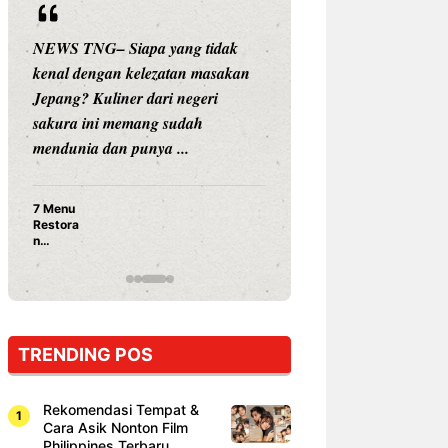
NEWS TNG– Siapa yang tidak
NEWS TNG– Siap
kenal dengan kelezatan masakan
nama besar di dun
Jepang? Kuliner dari negeri
Nunung Srimulat 
sakura ini memang sudah
Prasetyo, kini m
mendunia dan punya ...
kuliner dengan ...
7 Menu
Nunung S
Restora
Prasetyo
n
Ayam Pa
Jepang
15 Ribu,
yang
Mami Bik
Wajib
Dicoba,
Bukan
Cuma
TRENDING POS
Sushi!
Rekomendasi Tempat &
Cara Asik Nonton Film
Philippines Terbaru