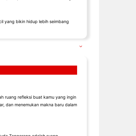
il yang bikin hidup lebih seimbang
lah ruang refleksi buat kamu yang ingin
jar, dan menemukan makna baru dalam
uda Tangerang adalah ruang