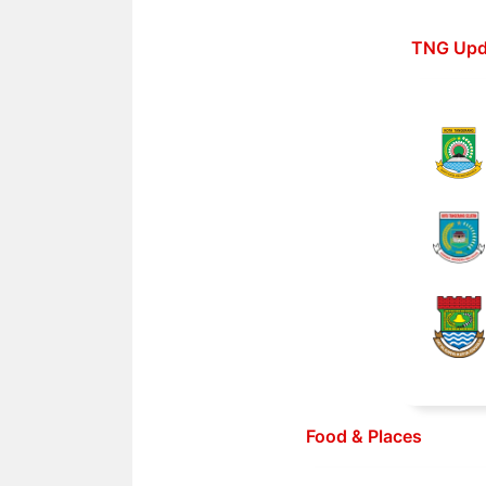
Langsung
ke
TNG Upd
isi
Food & Places