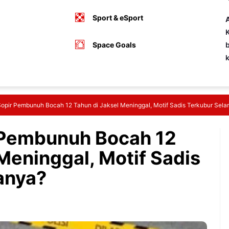
Sport & eSport
A
K
Space Goals
b
Sopir Pembunuh Bocah 12 Tahun di Jaksel Meninggal, Motif Sadis Terkubur Sel
 Pembunuh Bocah 12
Meninggal, Motif Sadis
anya?