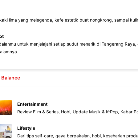
 kaki lima yang melegenda, kafe estetik buat nongkrong, sampai kuline
ot
lanmu untuk menjelajahi setiap sudut menarik di Tangerang Raya, d
alamnya.
e Balance
Entertainment
Review Film & Series, Hobi, Update Musik & K-Pop, Kabar P
Lifestyle
Dari tips self-care, gaya berpakaian, hobi, keseharian produk