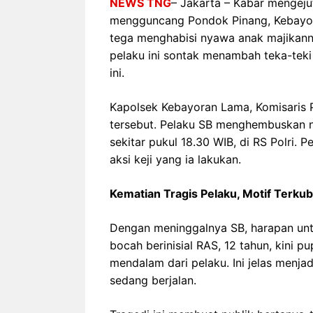
NEWS TNG
– Jakarta – Kabar mengej
mengguncang Pondok Pinang, Kebayoran
tega menghabisi nyawa anak majikanny
pelaku ini sontak menambah teka-teki b
ini.
Kapolsek Kebayoran Lama, Komisaris 
tersebut. Pelaku SB menghembuskan n
sekitar pukul 18.30 WIB, di RS Polri. P
aksi keji yang ia lakukan.
Kematian Tragis Pelaku, Motif Terku
Dengan meninggalnya SB, harapan un
bocah berinisial RAS, 12 tahun, kini 
mendalam dari pelaku. Ini jelas menja
sedang berjalan.