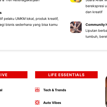
berekspresi u
dan kreatif
s
atif pelaku UMKM lokal, produk kreatif,
tegi bisnis sederhana yang bisa kamu
Community 
Liputan berb
tumbuh, bere
DIVE
LIFE ESSENTIALS
al
Tech & Trends
Auto Vibes