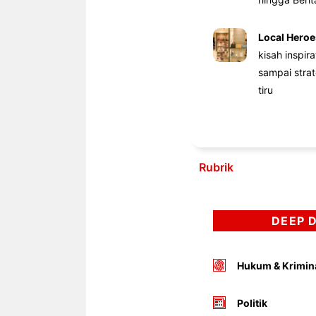
Local Heroe
kisah inspir
sampai stra
tiru
Rubrik
DEEP 
Hukum & Krimin
Politik