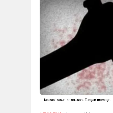
NEWS TNG– Siapa sangka, dua
NEWS TNG– Ba
nama besar di dunia hiburan,
Menyambut perg
Nunung Srimulat dan Vicky
2026, restoran a
Prasetyo, kini merambah dunia
Kakkoii All Yo
kuliner dengan ...
menghadirkan ..
Nunung Srimulat & Vicky
Sambut
Prasetyo Buka Restoran
Bandung
Ayam Panggang! Cuma Rp
You Can
15 Ribu, Resep Rahasia
145.00
Mami Bikin Nagih!
Ilustrasi kasus kekerasan. Tangan memegang 