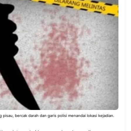
ndung –
NEWS TNG– Pernah gak sih
antian tahun
kamu mulai ngerjain sesuatu cuma
ll you can eat
buat iseng-iseng, eh ternyata malah
u Can Eat Bandung
jadi peluang bisnis yang
.
menguntungkan? ...
 2026, Kakkoii
Dari Iseng Jadi Cuan: Kisah
 Hadirkan Pesta All
TUM_ATUL yang Ubah
 Eat Mulai Rp
Hampers Jadi Bisnis Kece
0
pisau, bercak darah dan garis polisi menandai lokasi kejadian.