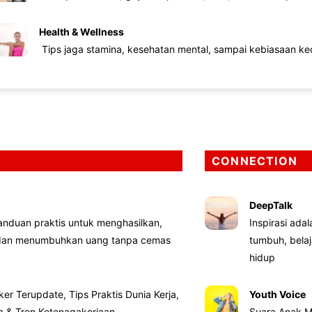
Health & Wellness
Tips jaga stamina, kesehatan mental, sampai kebiasaan kec
CONNECTION
DeepTalk
nduan praktis untuk menghasilkan,
Inspirasi ada
 dan menumbuhkan uang tanpa cemas
tumbuh, bela
hidup
ker Terupdate, Tips Praktis Dunia Kerja,
Youth Voice
ta & Tren Ketenagakerjaan
Suara Anak M