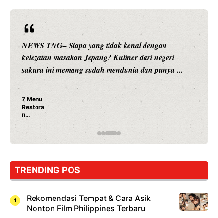
NEWS TNG– Siapa sangka, dua nama besar di dunia
hiburan, Nunung Srimulat dan Vicky Prasetyo, kini
merambah dunia kuliner dengan ...
Nunung Srimulat & Vicky Prasetyo Buka Restoran
Ayam Panggang! Cuma Rp 15 Ribu, Resep
Rahasia Mami Bikin Nagih!
TRENDING POS
Rekomendasi Tempat & Cara Asik
Nonton Film Philippines Terbaru