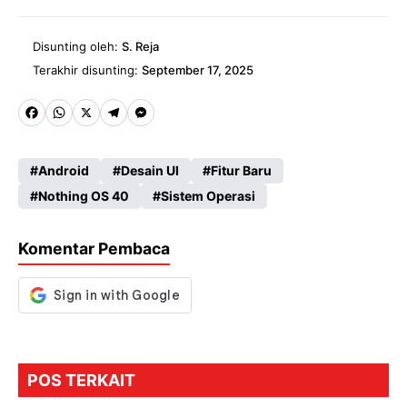
Disunting oleh:
S. Reja
Terakhir disunting:
September 17, 2025
Fa
W
X
Te
M
ce
ha
le
es
Android
Desain UI
Fitur Baru
b
ts
gr
se
Nothing OS 40
Sistem Operasi
o
A
a
n
o
p
m
g
Komentar Pembaca
k
p
er
POS TERKAIT