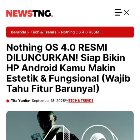
Langsung
ke
isi
Beranda
>
Tech & Trends
>
Nothing OS 4.0 RESMI
DILUNCURKAN! Siap Bikin HP Android Kamu Makin Estetik &
Nothing OS 4.0 RESMI
Fungsional (Wajib Tahu Fitur Barunya!)
DILUNCURKAN! Siap Bikin
HP Android Kamu Makin
Estetik & Fungsional (Wajib
Tahu Fitur Barunya!)
Tita Yunita
September 18, 2025
TECH & TRENDS