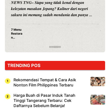
NEWS TNG– Siapa sangka, dua nama besar di dunia
hiburan, Nunung Srimulat dan Vicky Prasetyo, kini
merambah dunia kuliner dengan ...
Nunung Srimulat & Vicky Prasetyo Buka Restoran
Ayam Panggang! Cuma Rp 15 Ribu, Resep
Rahasia Mami Bikin Nagih!
…
TRENDING POS
Rekomendasi Tempat & Cara Asik
Nonton Film Philippines Terbaru
Harga Buah di Pasar Induk Tanah
Tinggi Tangerang Terbaru: Cek
Daftarnya Sebelum Belanja!