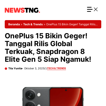
Langsung
ke
isi
Beranda
>
Tech & Trends
>
OnePlus 15 Bikin Geger! Tanggal Rilis
Global Terkuak, Snapdragon 8 Elite Gen 5 Siap Ngamuk!
OnePlus 15 Bikin Geger!
Tanggal Rilis Global
Terkuak, Snapdragon 8
Elite Gen 5 Siap Ngamuk!
Tita Yunita
Oktober 3, 2025
TECH & TRENDS