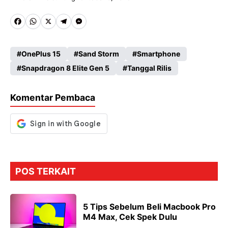
Fa
W
X
Te
M
ce
ha
le
es
OnePlus 15
Sand Storm
Smartphone
b
ts
gr
se
Snapdragon 8 Elite Gen 5
Tanggal Rilis
o
A
a
n
o
p
m
g
Komentar Pembaca
k
p
er
POS TERKAIT
5 Tips Sebelum Beli Macbook Pro
M4 Max, Cek Spek Dulu