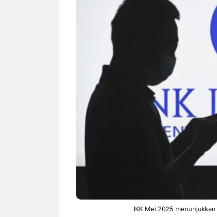
NEWS TNG– Siapa sangka, dua
NEWS TNG– Ba
nama besar di dunia hiburan,
Menyambut perg
Nunung Srimulat dan Vicky
2026, restoran a
Prasetyo, kini merambah dunia
Kakkoii All Yo
kuliner dengan ...
menghadirkan ..
Nunung Srimulat & Vicky
Sambut
Prasetyo Buka Restoran
Bandung
Ayam Panggang! Cuma Rp
You Can
15 Ribu, Resep Rahasia
145.00
Mami Bikin Nagih!
IKK Mei 2025 menunjukkan 