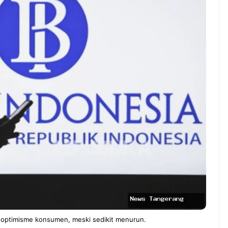
ndung –
NEWS TNG– Pernah gak sih
antian tahun
kamu mulai ngerjain sesuatu cuma
ll you can eat
buat iseng-iseng, eh ternyata malah
u Can Eat Bandung
jadi peluang bisnis yang
.
menguntungkan? ...
 2026, Kakkoii
Dari Iseng Jadi Cuan: Kisah
 Hadirkan Pesta All
TUM_ATUL yang Ubah
 Eat Mulai Rp
Hampers Jadi Bisnis Kece
0
optimisme konsumen, meski sedikit menurun.