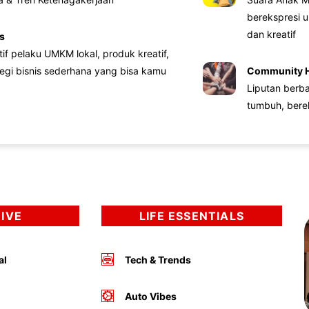
berekspresi u
dan kreatif
s
atif pelaku UMKM lokal, produk kreatif,
tegi bisnis sederhana yang bisa kamu
Community 
Liputan berb
tumbuh, bere
DIVE
LIFE ESSENTIALS
al
Tech & Trends
Auto Vibes