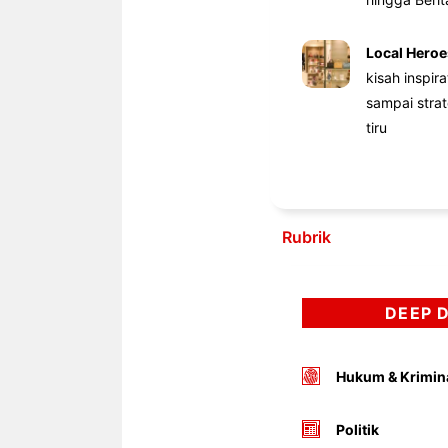
Local Heroe
kisah inspir
sampai stra
tiru
Rubrik
DEEP 
Hukum & Krimin
Politik