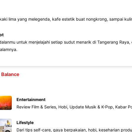
 kaki lima yang melegenda, kafe estetik buat nongkrong, sampai kuline
ot
lanmu untuk menjelajahi setiap sudut menarik di Tangerang Raya, d
alamnya.
e Balance
Entertainment
Review Film & Series, Hobi, Update Musik & K-Pop, Kabar P
Lifestyle
Dari tips self-care, gaya berpakaian, hobi, keseharian produk