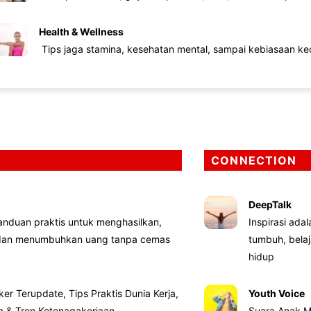
Health & Wellness
Tips jaga stamina, kesehatan mental, sampai kebiasaan kec
CONNECTION
DeepTalk
nduan praktis untuk menghasilkan,
Inspirasi ada
 dan menumbuhkan uang tanpa cemas
tumbuh, bela
hidup
ker Terupdate, Tips Praktis Dunia Kerja,
Youth Voice
ta & Tren Ketenagakerjaan
Suara Anak M