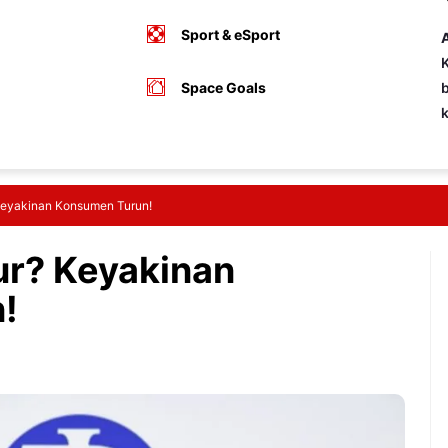
Sport & eSport
A
K
Space Goals
b
Keyakinan Konsumen Turun!
ur? Keyakinan
!