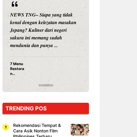
NEWS TNG– Siapa yang tidak
NEWS TNG– Siap
kenal dengan kelezatan masakan
nama besar di dun
Jepang? Kuliner dari negeri
Nunung Srimulat 
sakura ini memang sudah
Prasetyo, kini m
mendunia dan punya ...
kuliner dengan ...
7 Menu
Nunung S
Restora
Prasetyo
n
Ayam Pa
Jepang
15 Ribu,
yang
Mami Bik
Wajib
Dicoba,
Bukan
Cuma
TRENDING POS
Sushi!
Rekomendasi Tempat &
Cara Asik Nonton Film
Philippines Terbaru