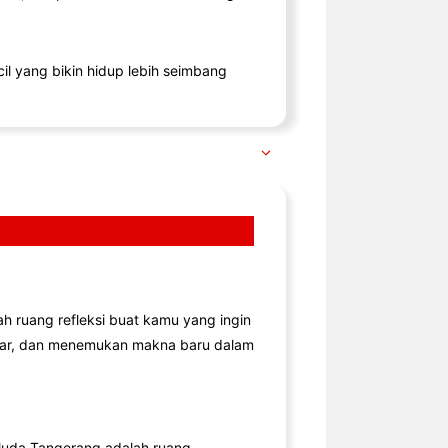
il yang bikin hidup lebih seimbang
lah ruang refleksi buat kamu yang ingin
jar, dan menemukan makna baru dalam
uda Tangerang adalah ruang