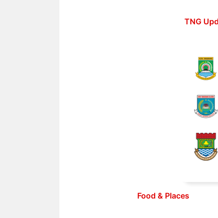
Langsung
ke
TNG Upd
isi
Food & Places