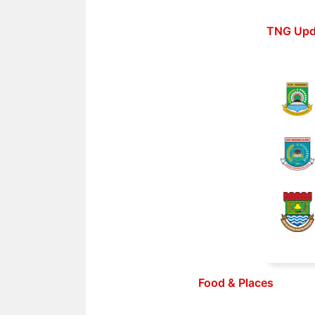
Langsung
ke
TNG Upd
isi
Food & Places