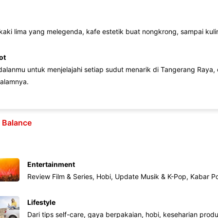
 kaki lima yang melegenda, kafe estetik buat nongkrong, sampai kuline
ot
lanmu untuk menjelajahi setiap sudut menarik di Tangerang Raya, d
alamnya.
e Balance
Entertainment
Review Film & Series, Hobi, Update Musik & K-Pop, Kabar P
Lifestyle
Dari tips self-care, gaya berpakaian, hobi, keseharian produk