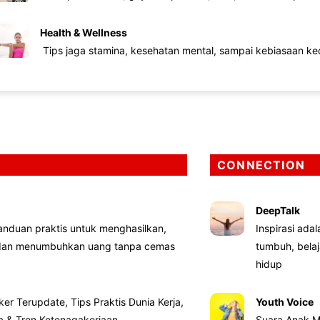
Health & Wellness
Tips jaga stamina, kesehatan mental, sampai kebiasaan kec
CONNECTION
DeepTalk
nduan praktis untuk menghasilkan,
Inspirasi ada
 dan menumbuhkan uang tanpa cemas
tumbuh, bela
hidup
ker Terupdate, Tips Praktis Dunia Kerja,
Youth Voice
ta & Tren Ketenagakerjaan
Suara Anak M