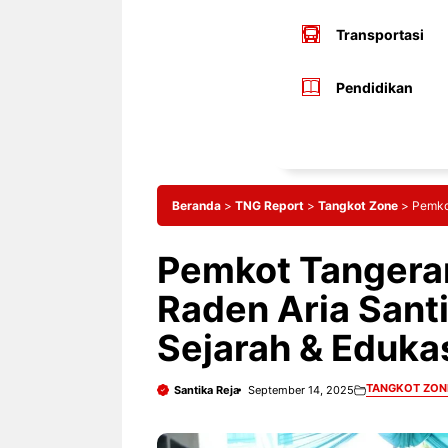
Transportasi
Pendidikan
Beranda
>
TNG Report
>
Tangkot Zone
>
Pemkot
Pemkot Tangeran
Raden Aria Santi
Sejarah & Eduka
TANGKOT ZON
Santika Reja
September 14, 2025