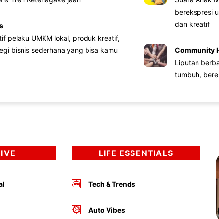
berekspresi u
dan kreatif
s
atif pelaku UMKM lokal, produk kreatif,
tegi bisnis sederhana yang bisa kamu
Community 
Liputan berb
tumbuh, bere
DIVE
LIFE ESSENTIALS
al
Tech & Trends
Auto Vibes