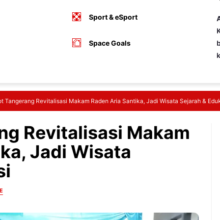
Sport & eSport
A
K
Space Goals
b
 Tangerang Revitalisasi Makam Raden Aria Santika, Jadi Wisata Sejarah & Edu
g Revitalisasi Makam
ka, Jadi Wisata
si
E