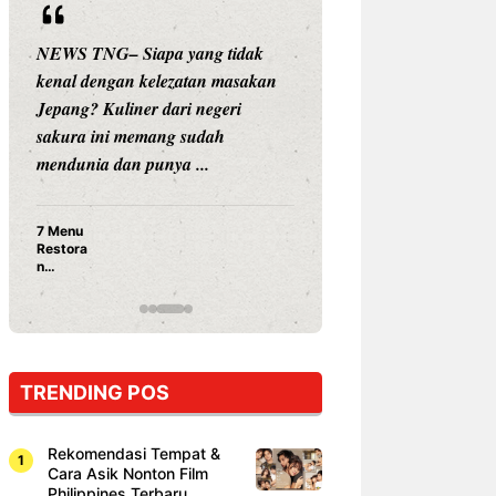
NEWS TNG– Siapa yang tidak
NEWS TNG– Siap
kenal dengan kelezatan masakan
nama besar di dun
Jepang? Kuliner dari negeri
Nunung Srimulat 
sakura ini memang sudah
Prasetyo, kini m
mendunia dan punya ...
kuliner dengan ...
7 Menu
Nunung S
Restora
Prasetyo
n
Ayam Pa
Jepang
15 Ribu,
yang
Mami Bik
Wajib
Dicoba,
Bukan
Cuma
TRENDING POS
Sushi!
Rekomendasi Tempat &
Cara Asik Nonton Film
Philippines Terbaru