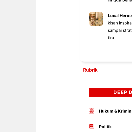
Local Heroe
kisah inspir
sampai stra
tiru
Rubrik
DEEP 
Hukum & Krimin
Politik