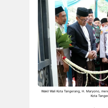
NEWS TNG– Siapa sangka, dua
NEWS TNG– Ba
nama besar di dunia hiburan,
Menyambut perg
Nunung Srimulat dan Vicky
2026, restoran a
Prasetyo, kini merambah dunia
Kakkoii All Yo
kuliner dengan ...
menghadirkan ..
Nunung Srimulat & Vicky
Sambut
Prasetyo Buka Restoran
Bandung
Ayam Panggang! Cuma Rp
You Can
15 Ribu, Resep Rahasia
145.00
Mami Bikin Nagih!
Wakil Wali Kota Tangerang, H. Maryono, me
Kota Tange