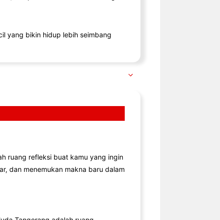
il yang bikin hidup lebih seimbang
lah ruang refleksi buat kamu yang ingin
jar, dan menemukan makna baru dalam
uda Tangerang adalah ruang