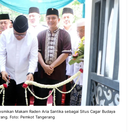
ndung –
NEWS TNG– Pernah gak sih
antian tahun
kamu mulai ngerjain sesuatu cuma
ll you can eat
buat iseng-iseng, eh ternyata malah
u Can Eat Bandung
jadi peluang bisnis yang
.
menguntungkan? ...
 2026, Kakkoii
Dari Iseng Jadi Cuan: Kisah
 Hadirkan Pesta All
TUM_ATUL yang Ubah
 Eat Mulai Rp
Hampers Jadi Bisnis Kece
0
resmikan Makam Raden Aria Santika sebagai Situs Cagar Budaya
rang. Foto: Pemkot Tangerang