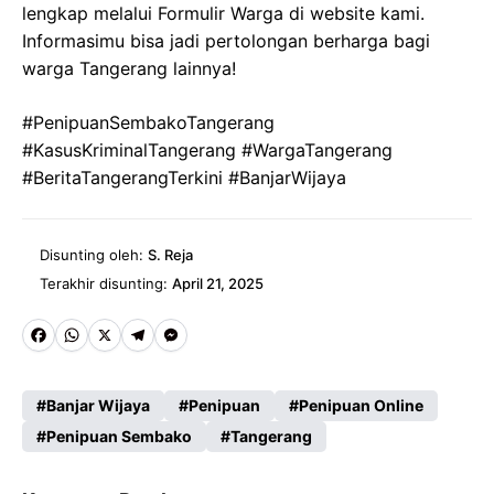
lengkap melalui Formulir Warga di website kami.
Informasimu bisa jadi pertolongan berharga bagi
warga Tangerang lainnya!
#PenipuanSembakoTangerang
#KasusKriminalTangerang #WargaTangerang
#BeritaTangerangTerkini #BanjarWijaya
Disunting oleh:
S. Reja
Terakhir disunting:
April 21, 2025
Fa
W
X
Te
M
ce
ha
le
es
Banjar Wijaya
Penipuan
Penipuan Online
b
ts
gr
se
Penipuan Sembako
Tangerang
o
A
a
n
o
p
m
g