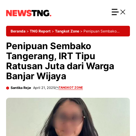
Langsung
ke
isi
Beranda
>
TNG Report
>
Tangkot Zone
>
Penipuan Sembako
Tangerang, IRT Tipu Ratusan Juta dari Warga Banjar Wijaya
Penipuan Sembako
Tangerang, IRT Tipu
Ratusan Juta dari Warga
Banjar Wijaya
Santika Reja
April 21, 2025
TANGKOT ZONE