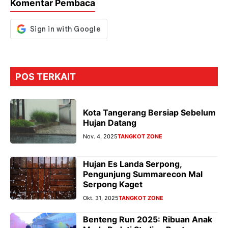
Komentar Pembaca
k
p
er
POS TERKAIT
Kota Tangerang Bersiap Sebelum
Hujan Datang
Nov. 4, 2025
TANGKOT ZONE
Hujan Es Landa Serpong,
Pengunjung Summarecon Mal
Serpong Kaget
Okt. 31, 2025
TANGKOT ZONE
Benteng Run 2025: Ribuan Anak