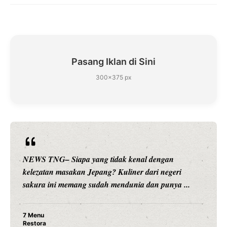
Pasang Iklan di Sini
300×375 px
ngan
NEWS TNG– Siapa sangka, dua nama besar 
 negeri
hiburan, Nunung Srimulat dan Vicky Prasetyo
punya ...
merambah dunia kuliner dengan ...
Nunung Srimulat & Vicky Prasetyo Buka
Ayam Panggang! Cuma Rp 15 Ribu, Res