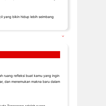
il yang bikin hidup lebih seimbang
lah ruang refleksi buat kamu yang ingin
jar, dan menemukan makna baru dalam
uda Tangerang adalah ruang