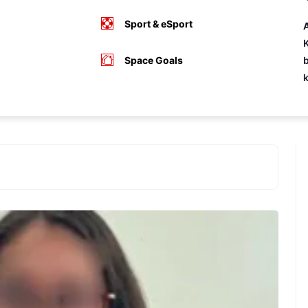
Sport & eSport
A
K
Space Goals
b