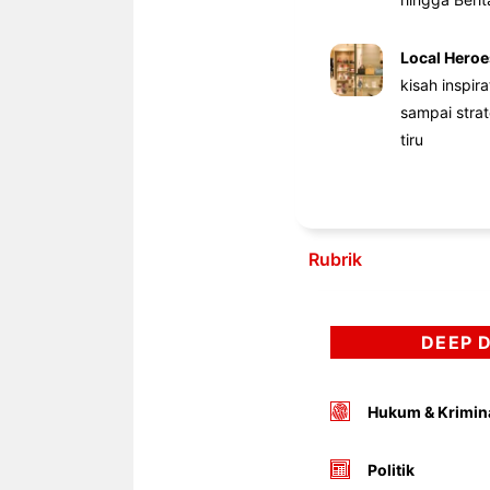
Local Heroe
kisah inspir
sampai stra
tiru
Rubrik
DEEP 
Hukum & Krimin
Politik