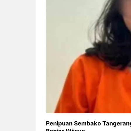
Siapa sangka, dua nama besar di
Bandung – Meny
dunia hiburan, Nunung Srimulat
tahun 2026, rest
dan Vicky Prasetyo, kini merambah
eat Kakkoii All
dunia kuliner dengan membuka
Bandung mengh
restoran ...
penawaran spesia
Nunung Srimulat & Vicky
Sambut
Prasetyo Buka Restoran
Bandung
Ayam Panggang! Cuma Rp
You Can
15 Ribu, Resep Rahasia
145.00
Mami Bikin Nagih!
Penipuan Sembako Tangerang,
Banjar Wijaya