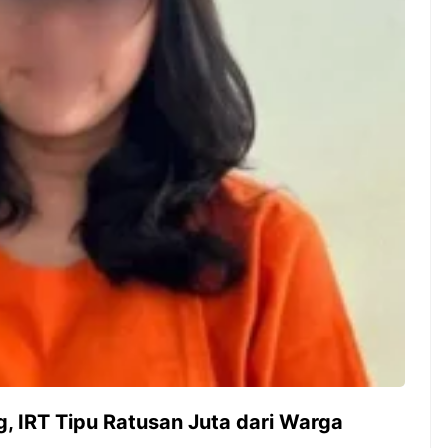
ambut pergantian
Pernah gak sih kamu mulai
oran all you can
ngerjain sesuatu cuma buat iseng-
 You Can Eat
iseng, eh ternyata malah jadi
adirkan
peluang bisnis yang
l ...
menguntungkan? Nah, itulah ...
 2026, Kakkoii
Dari Iseng Jadi Cuan: Kisah
 Hadirkan Pesta All
TUM_ATUL yang Ubah
 Eat Mulai Rp
Hampers Jadi Bisnis Kece
0
 IRT Tipu Ratusan Juta dari Warga