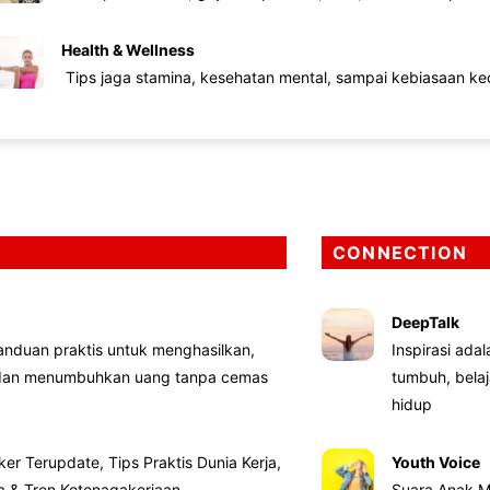
Health & Wellness
Tips jaga stamina, kesehatan mental, sampai kebiasaan kec
CONNECTION
DeepTalk
nduan praktis untuk menghasilkan,
Inspirasi ada
 dan menumbuhkan uang tanpa cemas
tumbuh, bela
hidup
ker Terupdate, Tips Praktis Dunia Kerja,
Youth Voice
ta & Tren Ketenagakerjaan
Suara Anak M