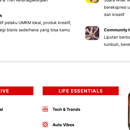
berekspresi u
dan kreatif
s
atif pelaku UMKM lokal, produk kreatif,
tegi bisnis sederhana yang bisa kamu
Community 
Liputan berb
tumbuh, bere
DIVE
LIFE ESSENTIALS
al
Tech & Trends
Auto Vibes