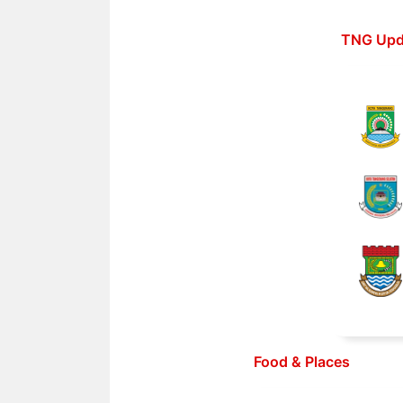
Langsung
ke
TNG Upd
isi
Food & Places