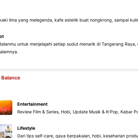
 kaki lima yang melegenda, kafe estetik buat nongkrong, sampai kuline
ot
lanmu untuk menjelajahi setiap sudut menarik di Tangerang Raya, d
alamnya.
e Balance
Entertainment
Review Film & Series, Hobi, Update Musik & K-Pop, Kabar P
Lifestyle
Dari tips self-care, gaya berpakaian, hobi, keseharian produk