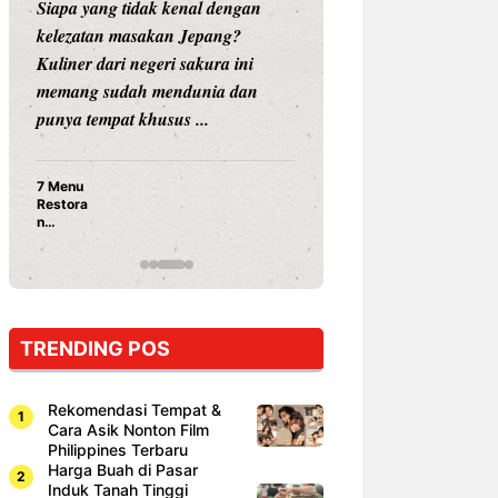
Siapa yang tidak kenal dengan
Siapa sangka, dua
kelezatan masakan Jepang?
dunia hiburan, N
Kuliner dari negeri sakura ini
dan Vicky Praset
memang sudah mendunia dan
dunia kuliner de
punya tempat khusus ...
restoran ...
7 Menu
Nunung S
Restora
Prasetyo
n
Ayam Pa
Jepang
15 Ribu,
yang
Mami Bik
Wajib
Dicoba,
Bukan
Cuma
TRENDING POS
Sushi!
Rekomendasi Tempat &
Cara Asik Nonton Film
Philippines Terbaru
Harga Buah di Pasar
Induk Tanah Tinggi