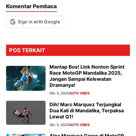
o
p
m
g
Komentar Pembaca
k
p
er
POS TERKAIT
Mantap Bos! Link Nonton Sprint
Race MotoGP Mandalika 2025,
Jangan Sampai Kelewatan
Dramanya!
Okt. 5, 2025
AUTO VIBES
Dih! Marc Marquez Terjungkal
Dua Kali di Mandalika, Terpaksa
Lewat Q1!
Okt. 5, 2025
AUTO VIBES
Alex Marquez Gacor di MotoGP,