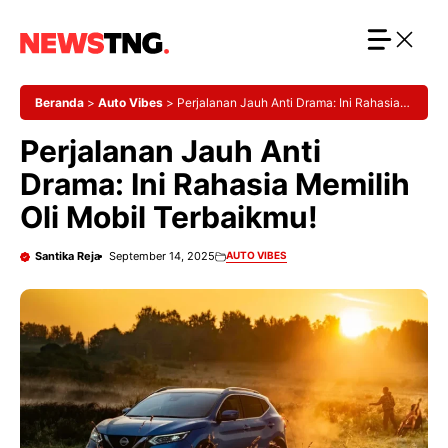
Langsung
ke
isi
Beranda
>
Auto Vibes
>
Perjalanan Jauh Anti Drama: Ini Rahasia
Memilih Oli Mobil Terbaikmu!
Perjalanan Jauh Anti
Drama: Ini Rahasia Memilih
Oli Mobil Terbaikmu!
Santika Reja
September 14, 2025
AUTO VIBES