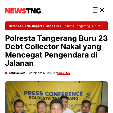
Langsung
ke
isi
Beranda
>
TNG Report
>
Case File
>
Polresta Tangerang Buru 23
Debt Collector Nakal yang Mencegat Pengendara di Jalanan
Polresta Tangerang Buru 23
Debt Collector Nakal yang
Mencegat Pengendara di
Jalanan
Santika Reja
September 12, 2025
CASE FILE