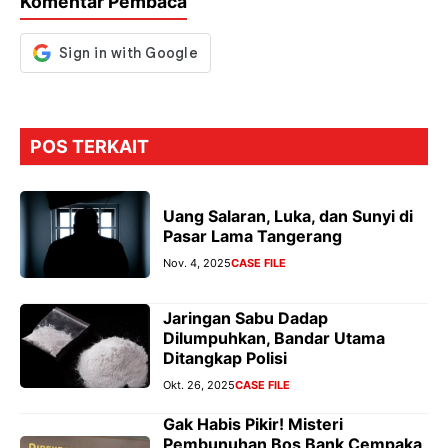
Komentar Pembaca
k
p
er
POS TERKAIT
Uang Salaran, Luka, dan Sunyi di
Pasar Lama Tangerang
Nov. 4, 2025
CASE FILE
Jaringan Sabu Dadap
Dilumpuhkan, Bandar Utama
Ditangkap Polisi
Okt. 26, 2025
CASE FILE
Gak Habis Pikir! Misteri
Pembunuhan Bos Bank Cempaka