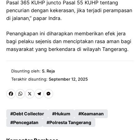
Pasal 365 KUHP juncto Pasal 55 KUHP tentang
pencurian dengan kekerasan, jika terjadi perampasan
di jalanan,” papar Indra.
Penangkapan ini diharapkan memberikan efek jera
bagi pelaku sejenis dan menciptakan rasa aman bagi
masyarakat yang berkendara di wilayah Tangerang.
Disunting oleh:
S. Reja
Terakhir disunting:
September 12, 2025
Fa
W
X
Te
M
ce
ha
le
es
Debt Collector
Hukum
Keamanan
b
ts
gr
se
Pencegatan
Polresta Tangerang
o
A
a
n
o
p
m
g