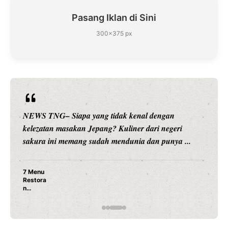
Pasang Iklan di Sini
300×375 px
NEWS TNG– Siapa sangka, dua nama besar di dunia
hiburan, Nunung Srimulat dan Vicky Prasetyo, kini
merambah dunia kuliner dengan ...
Nunung Srimulat & Vicky Prasetyo Buka Restoran
Ayam Panggang! Cuma Rp 15 Ribu, Resep
Rahasia Mami Bikin Nagih!