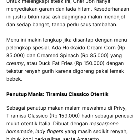
Untuk melengkapi steak ini, Chef Jon hanya
menyediakan garam dan lada hitam. Kesederhanaan
ini justru bikin rasa asli dagingnya makin menonjol
dan sedap banget, tanpa perlu saus tambahan.
Menu ini makin lengkap jika disantap dengan menu
pelengkap spesial. Ada Hokkaido Cream Corn (Rp
85.000) dan Creamed Spinach (Rp 85.000) yang
creamy
, atau Duck Fat Fries (Rp 150.000) dengan
tekstur renyah gurih karena digoreng pakai lemak
bebek.
Penutup Manis: Tiramisu Classico Otentik
Sebagai penutup makan malam mewahmu di Privy,
Tiramisu Classico (Rp 159.000) hadir sebagai pencuci
mulut otentik Italia. Dibuat dengan
mascarpone
homemade
,
lady fingers
yang masih sedikit renyah,
bubuk kopi berkualitas, serta Amaretto.