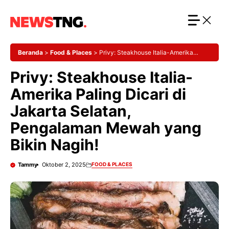
Langsung
ke
isi
Beranda
>
Food & Places
>
Privy: Steakhouse Italia-Amerika
Paling Dicari di Jakarta Selatan, Pengalaman Mewah yang Bikin
Privy: Steakhouse Italia-
Nagih!
Amerika Paling Dicari di
Jakarta Selatan,
Pengalaman Mewah yang
Bikin Nagih!
Tammy
Oktober 2, 2025
FOOD & PLACES