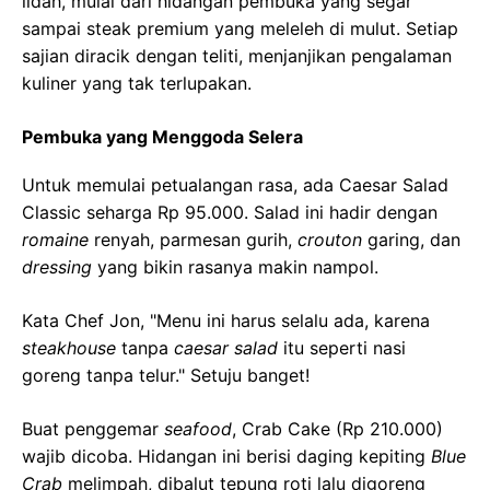
lidah, mulai dari hidangan pembuka yang segar
sampai steak premium yang meleleh di mulut. Setiap
sajian diracik dengan teliti, menjanjikan pengalaman
kuliner yang tak terlupakan.
Pembuka yang Menggoda Selera
Untuk memulai petualangan rasa, ada Caesar Salad
Classic seharga Rp 95.000. Salad ini hadir dengan
romaine
renyah, parmesan gurih,
crouton
garing, dan
dressing
yang bikin rasanya makin nampol.
Kata Chef Jon, "Menu ini harus selalu ada, karena
steakhouse
tanpa
caesar salad
itu seperti nasi
goreng tanpa telur." Setuju banget!
Buat penggemar
seafood
, Crab Cake (Rp 210.000)
wajib dicoba. Hidangan ini berisi daging kepiting
Blue
Crab
melimpah, dibalut tepung roti lalu digoreng