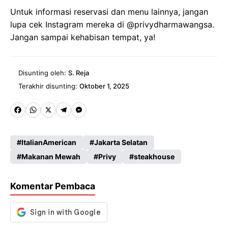
Untuk informasi reservasi dan menu lainnya, jangan
lupa cek Instagram mereka di @privydharmawangsa.
Jangan sampai kehabisan tempat, ya!
Disunting oleh:
S. Reja
Terakhir disunting:
Oktober 1, 2025
Fa
W
X
Te
M
ce
ha
le
es
ItalianAmerican
Jakarta Selatan
b
ts
gr
se
Makanan Mewah
Privy
steakhouse
o
A
a
n
o
p
m
g
Komentar Pembaca
k
p
er