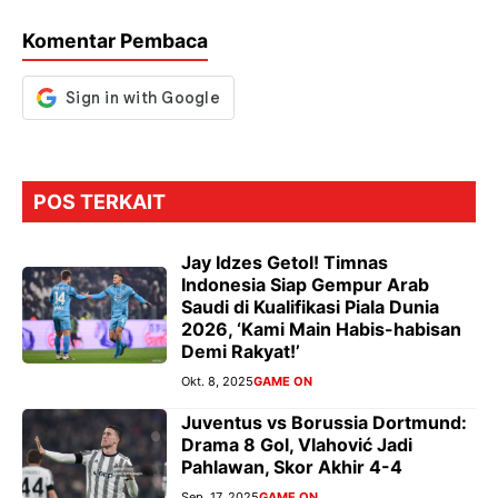
o
p
m
g
Komentar Pembaca
k
p
er
POS TERKAIT
Jay Idzes Getol! Timnas
Indonesia Siap Gempur Arab
Saudi di Kualifikasi Piala Dunia
2026, ‘Kami Main Habis-habisan
Demi Rakyat!’
Okt. 8, 2025
GAME ON
Juventus vs Borussia Dortmund:
Drama 8 Gol, Vlahović Jadi
Pahlawan, Skor Akhir 4-4
Sep. 17, 2025
GAME ON