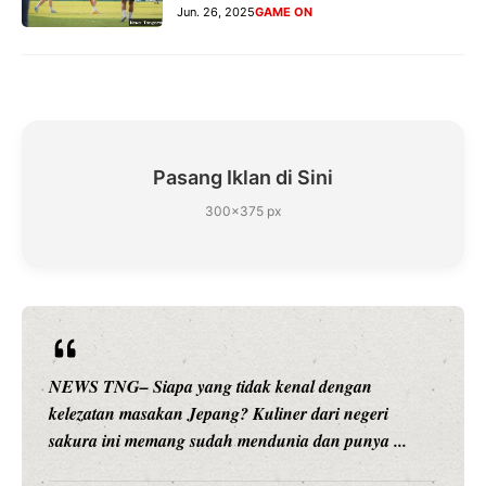
Jun. 26, 2025
GAME ON
Pasang Iklan di Sini
300×375 px
NEWS TNG– Siapa sangka, dua nama besar di dunia
hiburan, Nunung Srimulat dan Vicky Prasetyo, kini
merambah dunia kuliner dengan ...