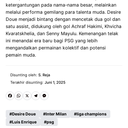
ketergantungan pada nama-nama besar, melainkan
melalui performa gemilang para talenta muda. Desire
Doue menjadi bintang dengan mencetak dua gol dan
satu assist, didukung oleh gol Achraf Hakimi, Khvicha
Kvaratskhelia, dan Senny Mayulu. Kemenangan telak
ini menandai era baru bagi PSG yang lebih
mengandalkan permainan kolektif dan potensi
pemain muda.
Disunting oleh:
S. Reja
Terakhir disunting:
Juni 1, 2025
Fa
W
X
Te
M
ce
ha
le
es
Desire Doue
Inter Milan
liga champions
b
ts
gr
se
Luis Enrique
psg
o
A
a
n