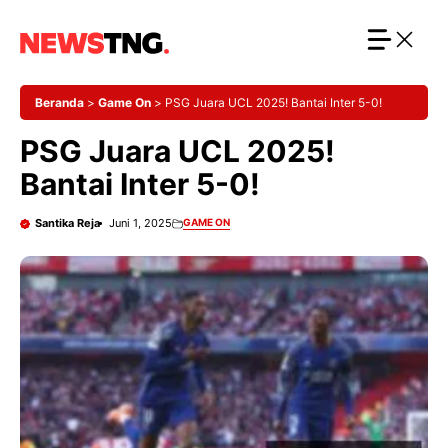
Langsung
ke
isi
Beranda
>
Game On
>
PSG Juara UCL 2025! Bantai Inter 5-0!
PSG Juara UCL 2025!
Bantai Inter 5-0!
Santika Reja
Juni 1, 2025
GAME ON