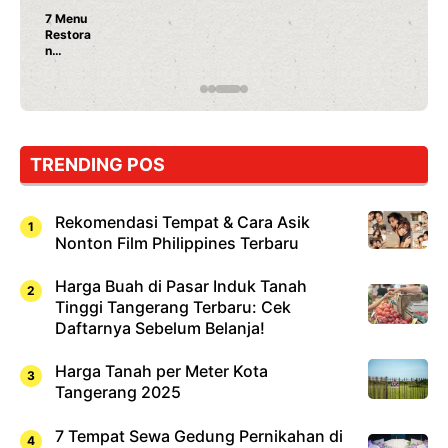
Nunung Srimulat & Vicky Prasetyo Buka Restoran
Ayam Panggang! Cuma Rp 15 Ribu, Resep
Rahasia Mami Bikin Nagih!
TRENDING POS
Rekomendasi Tempat & Cara Asik
Nonton Film Philippines Terbaru
Harga Buah di Pasar Induk Tanah
Tinggi Tangerang Terbaru: Cek
Daftarnya Sebelum Belanja!
Harga Tanah per Meter Kota
Tangerang 2025
7 Tempat Sewa Gedung Pernikahan di