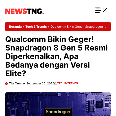
Langsung
ke
isi
Beranda
>
Tech & Trends
>
Qualcomm Bikin Geger! Snapdragon 8
Gen 5 Resmi Diperkenalkan, Apa Bedanya dengan Versi Elite?
Qualcomm Bikin Geger!
Snapdragon 8 Gen 5 Resmi
Diperkenalkan, Apa
Bedanya dengan Versi
Elite?
Tita Yunita
September 25, 2025
TECH & TRENDS