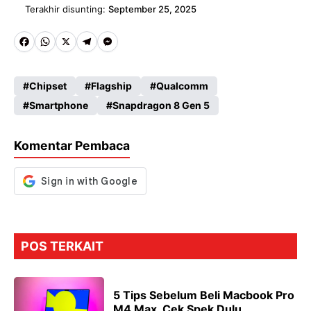
Terakhir disunting:
September 25, 2025
Fa
W
X
Te
M
ce
ha
le
es
Chipset
Flagship
Qualcomm
b
ts
gr
se
Smartphone
Snapdragon 8 Gen 5
o
A
a
n
o
p
m
g
Komentar Pembaca
k
p
er
POS TERKAIT
5 Tips Sebelum Beli Macbook Pro
M4 Max, Cek Spek Dulu