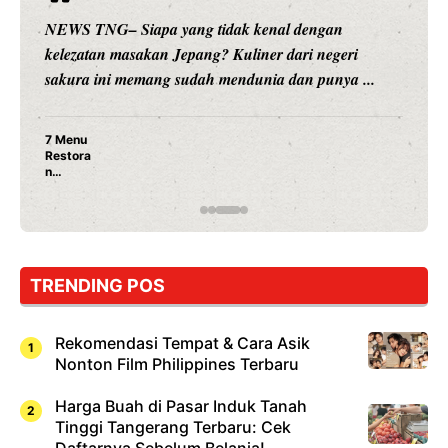
l dengan
NEWS TNG– Siapa sangka, dua nama bes
ari negeri
hiburan, Nunung Srimulat dan Vicky Pras
an punya ...
merambah dunia kuliner dengan ...
Nunung Srimulat & Vicky Prasetyo 
Ayam Panggang! Cuma Rp 15 Ribu,
Rahasia Mami Bikin Nagih!
TRENDING POS
Rekomendasi Tempat & Cara Asik
Nonton Film Philippines Terbaru
Harga Buah di Pasar Induk Tanah
Tinggi Tangerang Terbaru: Cek