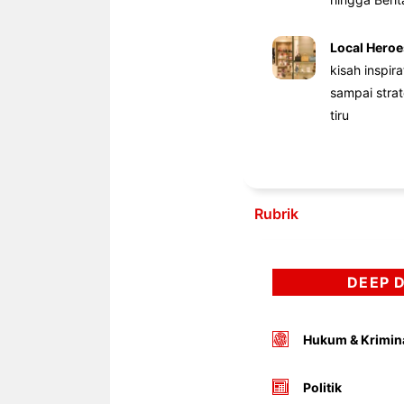
Local Heroe
kisah inspir
sampai stra
tiru
Rubrik
DEEP 
Hukum & Krimin
Politik