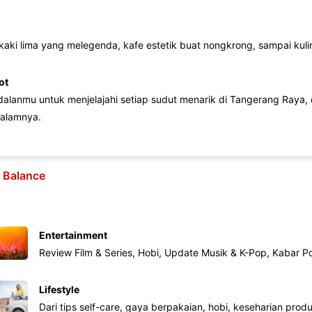
 kaki lima yang melegenda, kafe estetik buat nongkrong, sampai kuline
ot
lanmu untuk menjelajahi setiap sudut menarik di Tangerang Raya, d
alamnya.
e Balance
Entertainment
Review Film & Series, Hobi, Update Musik & K-Pop, Kabar P
Lifestyle
Dari tips self-care, gaya berpakaian, hobi, keseharian produk