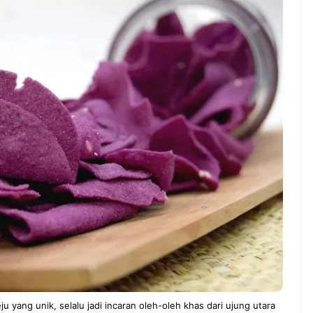
ndung –
NEWS TNG– Pernah gak sih
antian tahun
kamu mulai ngerjain sesuatu cuma
ll you can eat
buat iseng-iseng, eh ternyata malah
u Can Eat Bandung
jadi peluang bisnis yang
.
menguntungkan? ...
 2026, Kakkoii
Dari Iseng Jadi Cuan: Kisah
 Hadirkan Pesta All
TUM_ATUL yang Ubah
 Eat Mulai Rp
Hampers Jadi Bisnis Kece
0
yang unik, selalu jadi incaran oleh-oleh khas dari ujung utara