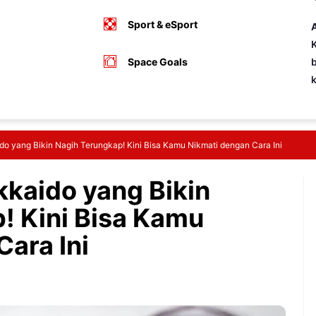
Sport & eSport
A
K
Space Goals
b
do yang Bikin Nagih Terungkap! Kini Bisa Kamu Nikmati dengan Cara Ini
kkaido yang Bikin
! Kini Bisa Kamu
ara Ini