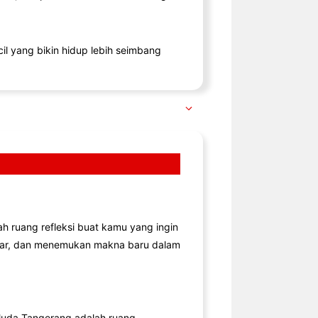
il yang bikin hidup lebih seimbang
lah ruang refleksi buat kamu yang ingin
jar, dan menemukan makna baru dalam
uda Tangerang adalah ruang