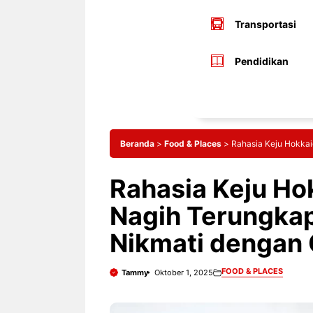
Transportasi
Pendidikan
Beranda
>
Food & Places
>
Rahasia Keju Hokkai
Rahasia Keju Ho
Nagih Terungkap
Nikmati dengan C
FOOD & PLACES
Tammy
Oktober 1, 2025