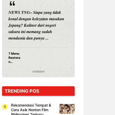
NEWS TNG– Siapa yang tidak
NEWS TNG– Siap
kenal dengan kelezatan masakan
nama besar di dun
Jepang? Kuliner dari negeri
Nunung Srimulat 
sakura ini memang sudah
Prasetyo, kini m
mendunia dan punya ...
kuliner dengan ...
7 Menu
Nunung S
Restora
Prasetyo
n
Ayam Pa
Jepang
15 Ribu,
yang
Mami Bik
Wajib
Dicoba,
Bukan
Cuma
TRENDING POS
Sushi!
Rekomendasi Tempat &
Cara Asik Nonton Film
Philippines Terbaru