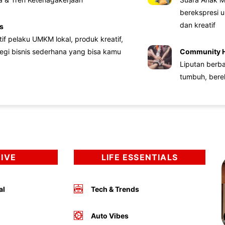
berekspresi u
dan kreatif
s
atif pelaku UMKM lokal, produk kreatif,
tegi bisnis sederhana yang bisa kamu
Community 
Liputan berb
tumbuh, bere
DIVE
LIFE ESSENTIALS
al
Tech & Trends
Auto Vibes