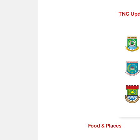
Langsung
ke
TNG Upd
isi
Food & Places