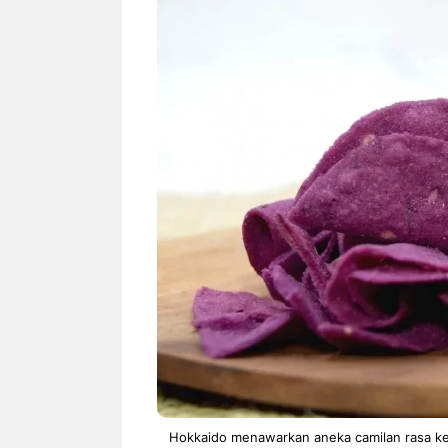
NEWS TNG– Siapa sangka, dua
NEWS TNG– Ba
nama besar di dunia hiburan,
Menyambut perg
Nunung Srimulat dan Vicky
2026, restoran a
Prasetyo, kini merambah dunia
Kakkoii All Yo
kuliner dengan ...
menghadirkan ..
Nunung Srimulat & Vicky
Sambut
Prasetyo Buka Restoran
Bandung
Ayam Panggang! Cuma Rp
You Can
15 Ribu, Resep Rahasia
145.00
Mami Bikin Nagih!
Hokkaido menawarkan aneka camilan rasa keju 