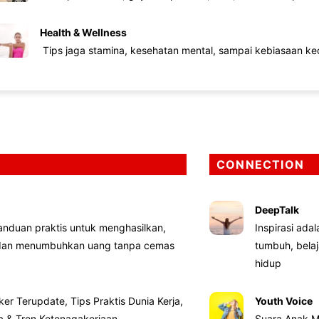
Health & Wellness
Tips jaga stamina, kesehatan mental, sampai kebiasaan kec
CONNECTION
DeepTalk
nduan praktis untuk menghasilkan,
Inspirasi ada
 dan menumbuhkan uang tanpa cemas
tumbuh, bela
hidup
ker Terupdate, Tips Praktis Dunia Kerja,
Youth Voice
ta & Tren Ketenagakerjaan
Suara Anak M