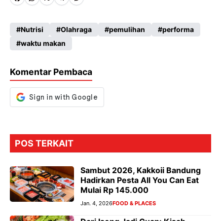
Fa
W
X
Te
M
ce
ha
le
es
Nutrisi
Olahraga
pemulihan
performa
b
ts
gr
se
waktu makan
o
A
a
n
o
p
m
g
Komentar Pembaca
k
p
er
POS TERKAIT
Sambut 2026, Kakkoii Bandung
Hadirkan Pesta All You Can Eat
Mulai Rp 145.000
Jan. 4, 2026
FOOD & PLACES