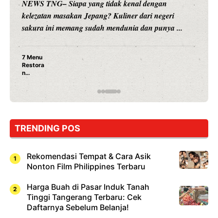
NEWS TNG– Siapa sangka, dua nama besar di dunia
hiburan, Nunung Srimulat dan Vicky Prasetyo, kini
merambah dunia kuliner dengan ...
Nunung Srimulat & Vicky Prasetyo Buka Restoran
Ayam Panggang! Cuma Rp 15 Ribu, Resep
Rahasia Mami Bikin Nagih!
TRENDING POS
Rekomendasi Tempat & Cara Asik
Nonton Film Philippines Terbaru
Harga Buah di Pasar Induk Tanah
Tinggi Tangerang Terbaru: Cek
Daftarnya Sebelum Belanja!