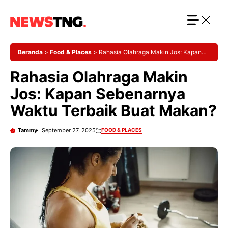
Langsung
ke
isi
Beranda
>
Food & Places
>
Rahasia Olahraga Makin Jos: Kapan
Sebenarnya Waktu Terbaik Buat Makan?
Rahasia Olahraga Makin
Jos: Kapan Sebenarnya
Waktu Terbaik Buat Makan?
Tammy
September 27, 2025
FOOD & PLACES