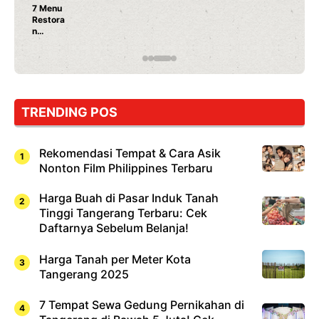
Nunung Srimulat & Vicky Prasetyo Buka Restoran
Ayam Panggang! Cuma Rp 15 Ribu, Resep
Rahasia Mami Bikin Nagih!
…
TRENDING POS
Rekomendasi Tempat & Cara Asik
Nonton Film Philippines Terbaru
Harga Buah di Pasar Induk Tanah
Tinggi Tangerang Terbaru: Cek
Daftarnya Sebelum Belanja!
Harga Tanah per Meter Kota
Tangerang 2025
7 Tempat Sewa Gedung Pernikahan di