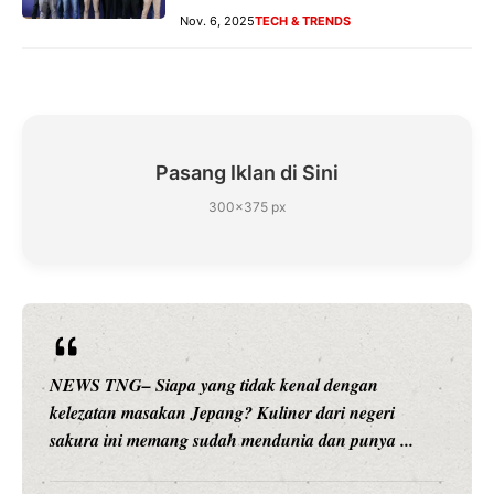
Nov. 6, 2025
TECH & TRENDS
Pasang Iklan di Sini
300×375 px
NEWS TNG– Siapa sangka, dua nama besar di dunia
hiburan, Nunung Srimulat dan Vicky Prasetyo, kini
merambah dunia kuliner dengan ...