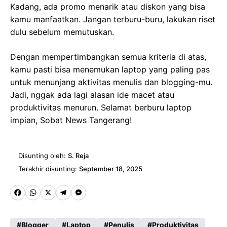
Kadang, ada promo menarik atau diskon yang bisa
kamu manfaatkan. Jangan terburu-buru, lakukan riset
dulu sebelum memutuskan.
Dengan mempertimbangkan semua kriteria di atas,
kamu pasti bisa menemukan laptop yang paling pas
untuk menunjang aktivitas menulis dan blogging-mu.
Jadi, nggak ada lagi alasan ide macet atau
produktivitas menurun. Selamat berburu laptop
impian, Sobat News Tangerang!
Disunting oleh:
S. Reja
Terakhir disunting:
September 18, 2025
Fa
W
X
Te
M
ce
ha
le
es
Blogger
Laptop
Penulis
Produktivitas