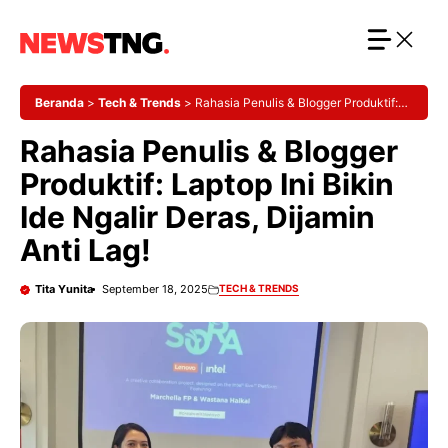
Langsung
ke
isi
Beranda
>
Tech & Trends
>
Rahasia Penulis & Blogger Produktif:
Laptop Ini Bikin Ide Ngalir Deras, Dijamin Anti Lag!
Rahasia Penulis & Blogger
Produktif: Laptop Ini Bikin
Ide Ngalir Deras, Dijamin
Anti Lag!
Tita Yunita
September 18, 2025
TECH & TRENDS