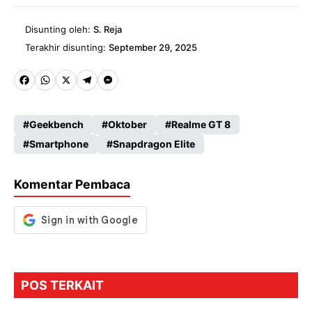
Disunting oleh:
S. Reja
Terakhir disunting:
September 29, 2025
Fa
W
X
Te
M
ce
ha
le
es
Geekbench
Oktober
Realme GT 8
b
ts
gr
se
Smartphone
Snapdragon Elite
o
A
a
n
o
p
m
g
Komentar Pembaca
k
p
er
POS TERKAIT