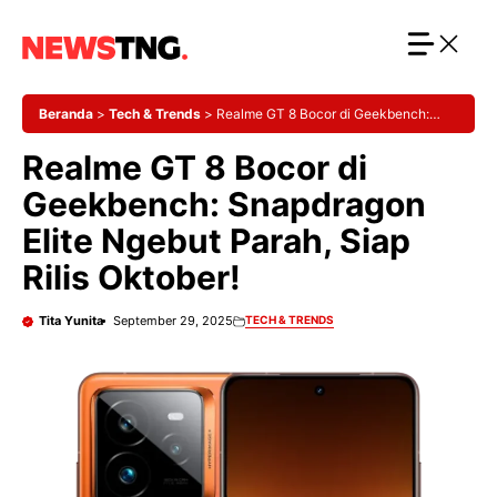
Langsung
ke
isi
Beranda
>
Tech & Trends
>
Realme GT 8 Bocor di Geekbench:
Snapdragon Elite Ngebut Parah, Siap Rilis Oktober!
Realme GT 8 Bocor di
Geekbench: Snapdragon
Elite Ngebut Parah, Siap
Rilis Oktober!
Tita Yunita
September 29, 2025
TECH & TRENDS