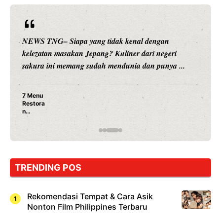
WS TNG– Siapa yang tidak kenal dengan
NEWS T
ezatan masakan Jepang? Kuliner dari negeri
hiburan
kura ini memang sudah mendunia dan punya ...
meramb
enu
tora
pang
ng
ib
oba,
kan
ma
TRENDING POS
hi!
Rekomendasi Tempat & Cara Asik
Nonton Film Philippines Terbaru