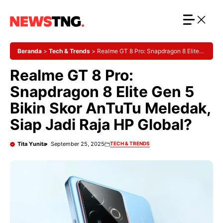
Langsung
ke
isi
Beranda
>
Tech & Trends
>
Realme GT 8 Pro: Snapdragon 8 Elite
Gen 5 Bikin Skor AnTuTu Meledak, Siap Jadi Raja HP Global?
Realme GT 8 Pro:
Snapdragon 8 Elite Gen 5
Bikin Skor AnTuTu Meledak,
Siap Jadi Raja HP Global?
Tita Yunita
September 25, 2025
TECH & TRENDS