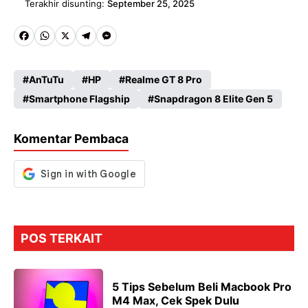
Terakhir disunting:
September 25, 2025
Fa
W
X
Te
M
ce
ha
le
es
AnTuTu
HP
Realme GT 8 Pro
b
ts
gr
se
Smartphone Flagship
Snapdragon 8 Elite Gen 5
o
A
a
n
o
p
m
g
Komentar Pembaca
k
p
er
POS TERKAIT
5 Tips Sebelum Beli Macbook Pro
M4 Max, Cek Spek Dulu