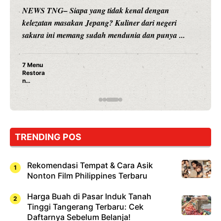
NEWS TNG– Siapa sangka, dua nama besar di dunia
hiburan, Nunung Srimulat dan Vicky Prasetyo, kini
merambah dunia kuliner dengan ...
Nunung Srimulat & Vicky Prasetyo Buka Restoran
Ayam Panggang! Cuma Rp 15 Ribu, Resep
Rahasia Mami Bikin Nagih!
TRENDING POS
Rekomendasi Tempat & Cara Asik
Nonton Film Philippines Terbaru
Harga Buah di Pasar Induk Tanah
Tinggi Tangerang Terbaru: Cek
Daftarnya Sebelum Belanja!