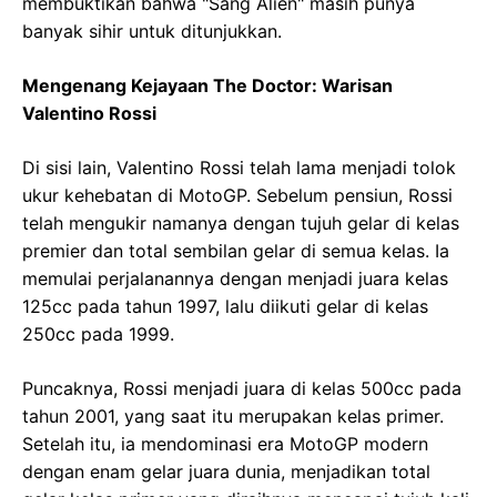
membuktikan bahwa "Sang Alien" masih punya
banyak sihir untuk ditunjukkan.
Mengenang Kejayaan The Doctor: Warisan
Valentino Rossi
Di sisi lain, Valentino Rossi telah lama menjadi tolok
ukur kehebatan di MotoGP. Sebelum pensiun, Rossi
telah mengukir namanya dengan tujuh gelar di kelas
premier dan total sembilan gelar di semua kelas. Ia
memulai perjalanannya dengan menjadi juara kelas
125cc pada tahun 1997, lalu diikuti gelar di kelas
250cc pada 1999.
Puncaknya, Rossi menjadi juara di kelas 500cc pada
tahun 2001, yang saat itu merupakan kelas primer.
Setelah itu, ia mendominasi era MotoGP modern
dengan enam gelar juara dunia, menjadikan total