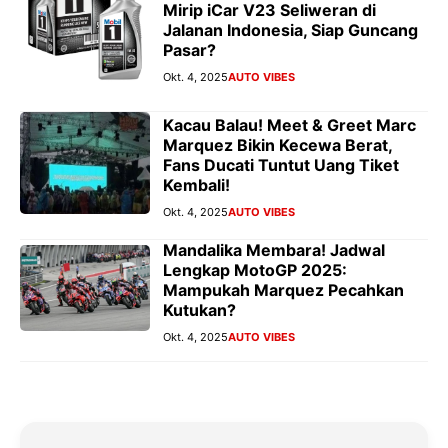
Mirip iCar V23 Seliweran di
Jalanan Indonesia, Siap Guncang
Pasar?
Okt. 4, 2025
AUTO VIBES
Kacau Balau! Meet & Greet Marc
Marquez Bikin Kecewa Berat,
Fans Ducati Tuntut Uang Tiket
Kembali!
Okt. 4, 2025
AUTO VIBES
Mandalika Membara! Jadwal
Lengkap MotoGP 2025:
Mampukah Marquez Pecahkan
Kutukan?
Okt. 4, 2025
AUTO VIBES