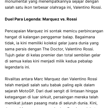
monumental yang menempatkannya sejajar dengan
salah satu ikon terbesar olahraga ini, Valentino Rossi.
Duel Para Legenda: Marquez vs. Rossi
Pencapaian Marquez ini sontak memicu perbincangan
hangat di kalangan penggemar balap. Bagaimana
tidak, ia kini memiliki koleksi gelar juara dunia yang
sama persis dengan The Doctor, Valentino Rossi.
Tujuh gelar di kelas premier dan total sembilan gelar
di semua kelas kini menjadi milik kedua pebalap
legendaris ini.
Rivalitas antara Marc Marquez dan Valentino Rossi
telah menjadi salah satu babak paling epik dalam
sejarah MotoGP. Dari duel sengit di lintasan hingga
ketegangan di luar sirkuit, persaingan mereka telah
memikat jutaan pasang mata di seluruh dunia. Kini,