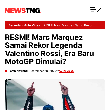
Langsung
ke
isi
Beranda
>
Auto Vibes
>
RESMI! Marc Marquez Samai Rekor
Legenda Valentino Rossi, Era Baru MotoGP Dimulai?
RESMI! Marc Marquez
Samai Rekor Legenda
Valentino Rossi, Era Baru
MotoGP Dimulai?
Farah Novianti
September 28, 2025
AUTO VIBES