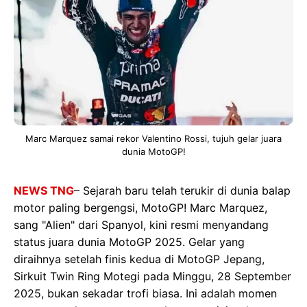
Marc Marquez samai rekor Valentino Rossi, tujuh gelar juara
dunia MotoGP!
NEWS TNG
– Sejarah baru telah terukir di dunia balap
motor paling bergengsi, MotoGP! Marc Marquez,
sang "Alien" dari Spanyol, kini resmi menyandang
status juara dunia MotoGP 2025. Gelar yang
diraihnya setelah finis kedua di MotoGP Jepang,
Sirkuit Twin Ring Motegi pada Minggu, 28 September
2025, bukan sekadar trofi biasa. Ini adalah momen