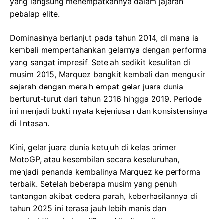
yang langsung menempatkannya dalam jajaran
pebalap elite.
Dominasinya berlanjut pada tahun 2014, di mana ia
kembali mempertahankan gelarnya dengan performa
yang sangat impresif. Setelah sedikit kesulitan di
musim 2015, Marquez bangkit kembali dan mengukir
sejarah dengan meraih empat gelar juara dunia
berturut-turut dari tahun 2016 hingga 2019. Periode
ini menjadi bukti nyata kejeniusan dan konsistensinya
di lintasan.
Kini, gelar juara dunia ketujuh di kelas primer
MotoGP, atau kesembilan secara keseluruhan,
menjadi penanda kembalinya Marquez ke performa
terbaik. Setelah beberapa musim yang penuh
tantangan akibat cedera parah, keberhasilannya di
tahun 2025 ini terasa jauh lebih manis dan