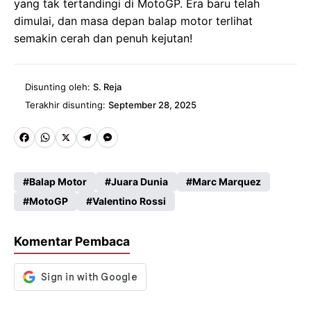
yang tak tertandingi di MotoGP. Era baru telah
dimulai, dan masa depan balap motor terlihat
semakin cerah dan penuh kejutan!
Disunting oleh:
S. Reja
Terakhir disunting:
September 28, 2025
Fa
W
X
Te
M
ce
ha
le
es
Balap Motor
Juara Dunia
Marc Marquez
b
ts
gr
se
MotoGP
Valentino Rossi
o
A
a
n
o
p
m
g
Komentar Pembaca
k
p
er