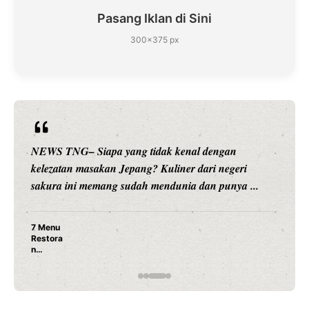
Pasang Iklan di Sini
300×375 px
NEWS TNG– Siapa sangka, dua nama besar di dunia
hiburan, Nunung Srimulat dan Vicky Prasetyo, kini
merambah dunia kuliner dengan ...
Nunung Srimulat & Vicky Prasetyo Buka Restoran
Ayam Panggang! Cuma Rp 15 Ribu, Resep
Rahasia Mami Bikin Nagih!