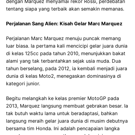
dengan Marquez menyamai rekor Rossi, perdebatan
tentang siapa yang terbaik akan semakin memanas.
Perjalanan Sang Alien: Kisah Gelar Marc Marquez
Perjalanan Marc Marquez menuju puncak memang
luar biasa. Ia pertama kali mencicipi gelar juara dunia
di kelas 125cc pada tahun 2010, menunjukkan bakat
alami yang tak terbantahkan sejak usia muda. Dua
tahun berselang, pada 2012, ia kembali menjadi juara
dunia di kelas Moto2, menegaskan dominasinya di
kategori junior.
Begitu melangkah ke kelas premier MotoGP pada
2013, Marquez langsung membuat gebrakan besar. Ia
tak butuh waktu lama untuk beradaptasi, bahkan
langsung meraih gelar juara dunia di musim debutnya
bersama tim Honda. Ini adalah pencapaian langka