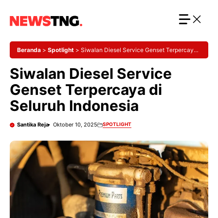
Langsung
ke
isi
Beranda
>
Spotlight
>
Siwalan Diesel Service Genset Terpercaya
di Seluruh Indonesia
Siwalan Diesel Service
Genset Terpercaya di
Seluruh Indonesia
Santika Reja
Oktober 10, 2025
SPOTLIGHT