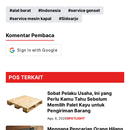
ce
ha
le
es
alat berat
Indonesia
service genset
b
ts
gr
se
service mesin kapal
Sidoarjo
o
A
a
n
o
p
m
g
Komentar Pembaca
k
p
er
POS TERKAIT
Sobat Pelaku Usaha, Ini yang
Perlu Kamu Tahu Sebelum
Memilih Palet Kayu untuk
Pengiriman Barang
Agu. 6, 2026
SPOTLIGHT
Mengapa Pencarian Orang Hilang