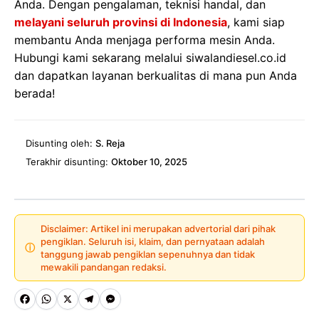
Anda. Dengan pengalaman, teknisi handal, dan
melayani seluruh provinsi di Indonesia
, kami siap
membantu Anda menjaga performa mesin Anda.
Hubungi kami sekarang melalui siwalandiesel.co.id
dan dapatkan layanan berkualitas di mana pun Anda
berada!
Disunting oleh:
S. Reja
Terakhir disunting:
Oktober 10, 2025
Disclaimer: Artikel ini merupakan advertorial dari pihak
pengiklan. Seluruh isi, klaim, dan pernyataan adalah
ⓘ
tanggung jawab pengiklan sepenuhnya dan tidak
mewakili pandangan redaksi.
Fa
W
X
Te
M