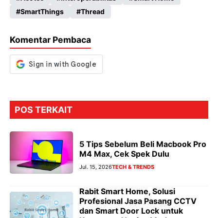
b
ts
gr
se
SmartThings
Thread
o
A
a
n
o
p
m
g
Komentar Pembaca
k
p
er
POS TERKAIT
5 Tips Sebelum Beli Macbook Pro
M4 Max, Cek Spek Dulu
Jul. 15, 2026
TECH & TRENDS
Rabit Smart Home, Solusi
Profesional Jasa Pasang CCTV
dan Smart Door Lock untuk