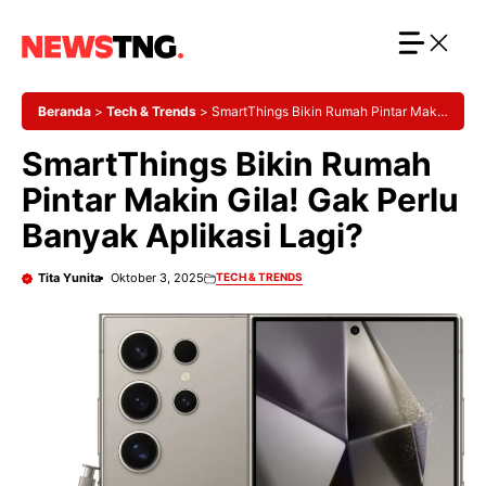
Langsung
ke
isi
Beranda
>
Tech & Trends
>
SmartThings Bikin Rumah Pintar Makin
Gila! Gak Perlu Banyak Aplikasi Lagi?
SmartThings Bikin Rumah
Pintar Makin Gila! Gak Perlu
Banyak Aplikasi Lagi?
Tita Yunita
Oktober 3, 2025
TECH & TRENDS