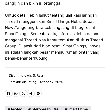
canggih dan bikin iri tetangga!
Untuk detail lebih lanjut tentang unifikasi jaringan
Thread menggunakan SmartThings Hubs, Sobat
NewsTangerang bisa cek langsung di blog resmi
SmartThings. Sementara itu, informasi lebih dalam
mengenai Thread bisa kamu temukan di situs Thread
Group. Dilansir dari blog resmi SmartThings, inovasi
ini adalah langkah besar menuju rumah pintar yang
benar-benar terhubung.
Disunting oleh:
S. Reja
Terakhir disunting:
Oktober 2, 2025
Fa
W
X
Te
M
ce
ha
le
es
Aeotec
Interoperabilitas
Smart Home