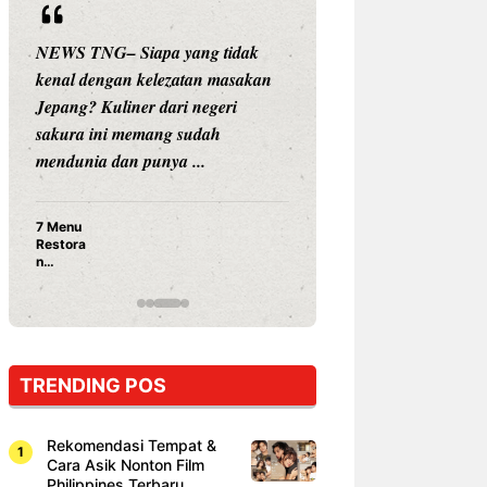
NEWS TNG– Siapa yang tidak
NEWS TNG– Siap
kenal dengan kelezatan masakan
nama besar di dun
Jepang? Kuliner dari negeri
Nunung Srimulat 
sakura ini memang sudah
Prasetyo, kini m
mendunia dan punya ...
kuliner dengan ...
7 Menu
Nunung S
Restora
Prasetyo
n
Ayam Pa
Jepang
15 Ribu,
yang
Mami Bik
Wajib
Dicoba,
Bukan
Cuma
TRENDING POS
Sushi!
Rekomendasi Tempat &
Cara Asik Nonton Film
Philippines Terbaru