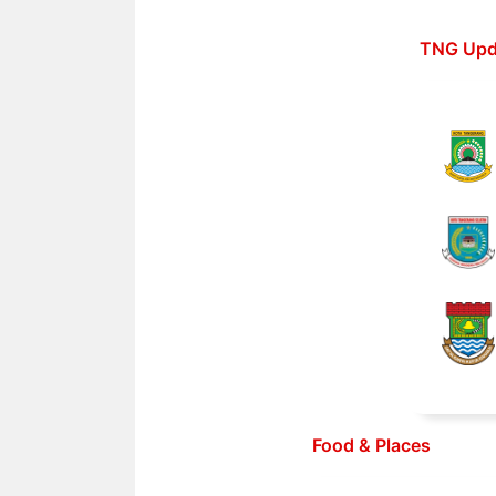
Langsung
ke
TNG Upd
isi
Food & Places