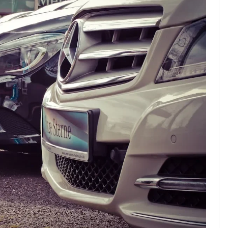
ndung –
NEWS TNG– Pernah gak sih
antian tahun
kamu mulai ngerjain sesuatu cuma
ll you can eat
buat iseng-iseng, eh ternyata malah
u Can Eat Bandung
jadi peluang bisnis yang
.
menguntungkan? ...
 2026, Kakkoii
Dari Iseng Jadi Cuan: Kisah
 Hadirkan Pesta All
TUM_ATUL yang Ubah
 Eat Mulai Rp
Hampers Jadi Bisnis Kece
0