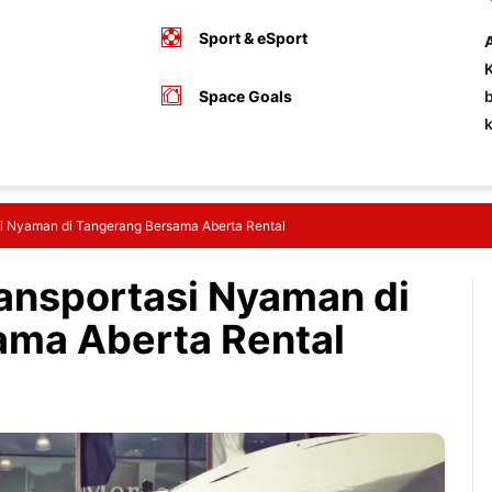
Sport & eSport
A
K
Space Goals
b
asi Nyaman di Tangerang Bersama Aberta Rental
ransportasi Nyaman di
ama Aberta Rental