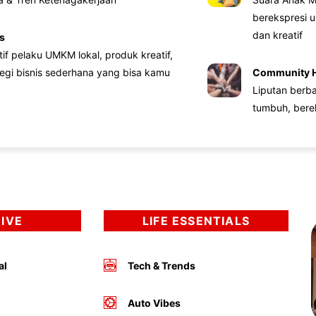
berekspresi u
dan kreatif
s
atif pelaku UMKM lokal, produk kreatif,
tegi bisnis sederhana yang bisa kamu
Community 
Liputan berb
tumbuh, bere
DIVE
LIFE ESSENTIALS
al
Tech & Trends
Auto Vibes