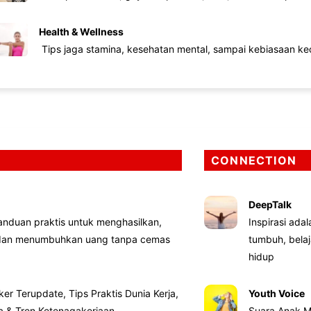
Health & Wellness
Tips jaga stamina, kesehatan mental, sampai kebiasaan kec
CONNECTION
DeepTalk
nduan praktis untuk menghasilkan,
Inspirasi ada
 dan menumbuhkan uang tanpa cemas
tumbuh, bela
hidup
ker Terupdate, Tips Praktis Dunia Kerja,
Youth Voice
ta & Tren Ketenagakerjaan
Suara Anak M