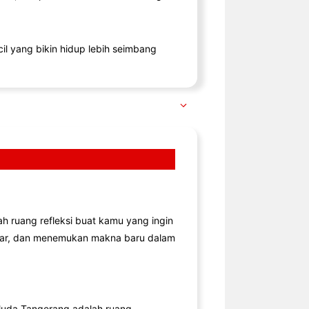
il yang bikin hidup lebih seimbang
lah ruang refleksi buat kamu yang ingin
jar, dan menemukan makna baru dalam
uda Tangerang adalah ruang