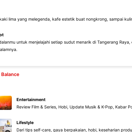
 kaki lima yang melegenda, kafe estetik buat nongkrong, sampai kuline
ot
lanmu untuk menjelajahi setiap sudut menarik di Tangerang Raya, d
alamnya.
e Balance
Entertainment
Review Film & Series, Hobi, Update Musik & K-Pop, Kabar P
Lifestyle
Dari tips self-care, gaya berpakaian, hobi, keseharian produk