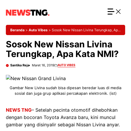
Langsung
ke
isi
Beranda
>
Auto Vibes
>
Sosok New Nissan Livina Terungkap, Apa
Kata NMI?
Sosok New Nissan Livina
Terungkap, Apa Kata NMI?
Santika Reja
Maret 16, 2019
AUTO VIBES
Gambar New Livina sudah bisa dipesan beredar luas di media
sosial dan juga grup aplikasi percakapan elektronik. (ist)
NEWS TNG
– Setelah pecinta otomotif dihebohkan
dengan bocoran Toyota Avanza baru, kini muncul
gambar yang disinyalir sebagai Nissan Livina anyar.