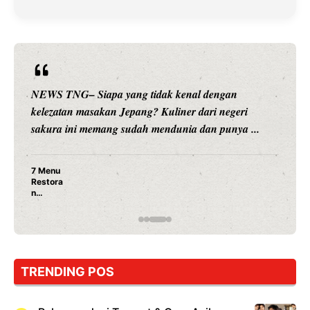
NEWS TNG– Siapa yang tidak kenal dengan
kelezatan masakan Jepang? Kuliner dari negeri
sakura ini memang sudah mendunia dan punya ...
7 Menu
Restora
n
Jepang
yang
Wajib
Dicoba,
Bukan
Cuma
TRENDING POS
Sushi!