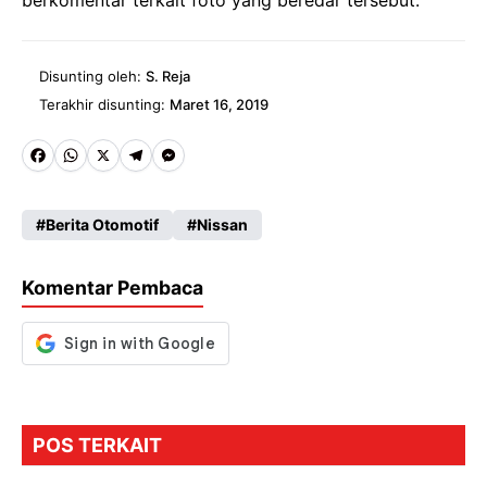
berkomentar terkait foto yang beredar tersebut.
Disunting oleh:
S. Reja
Terakhir disunting:
Maret 16, 2019
Fa
W
X
Te
M
ce
ha
le
es
Berita Otomotif
Nissan
b
ts
gr
se
o
A
a
n
Komentar Pembaca
o
p
m
g
k
p
er
POS TERKAIT