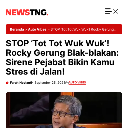
Langsung
ke
isi
Beranda
>
Auto Vibes
>
STOP ‘Tot Tot Wuk Wuk’! Rocky Gerung
Blak-blakan: Sirene Pejabat Bikin Kamu Stres di Jalan!
STOP ‘Tot Tot Wuk Wuk’!
Rocky Gerung Blak-blakan:
Sirene Pejabat Bikin Kamu
Stres di Jalan!
Farah Novianti
September 25, 2025
AUTO VIBES