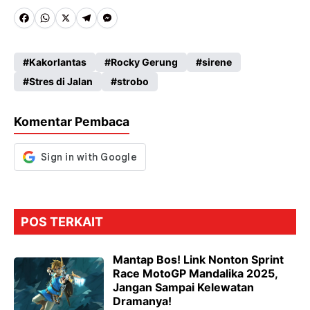
Fa
W
X
Te
M
ce
ha
le
es
Kakorlantas
Rocky Gerung
sirene
b
ts
gr
se
Stres di Jalan
strobo
o
A
a
n
o
p
m
g
Komentar Pembaca
k
p
er
POS TERKAIT
Mantap Bos! Link Nonton Sprint
Race MotoGP Mandalika 2025,
Jangan Sampai Kelewatan
Dramanya!