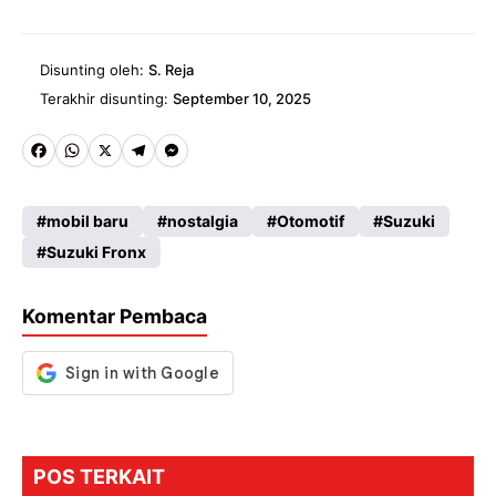
Disunting oleh:
S. Reja
Terakhir disunting:
September 10, 2025
Fa
W
X
Te
M
ce
ha
le
es
mobil baru
nostalgia
Otomotif
Suzuki
b
ts
gr
se
Suzuki Fronx
o
A
a
n
o
p
m
g
Komentar Pembaca
k
p
er
POS TERKAIT