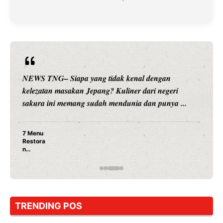
NEWS TNG– Siapa sangka, dua nama besar di dunia
hiburan, Nunung Srimulat dan Vicky Prasetyo, kini
merambah dunia kuliner dengan ...
Nunung Srimulat & Vicky Prasetyo Buka Restoran
Ayam Panggang! Cuma Rp 15 Ribu, Resep
Rahasia Mami Bikin Nagih!
TRENDING POS