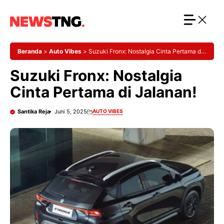
Langsung
ke
isi
Beranda
>
Auto Vibes
>
Suzuki Fronx: Nostalgia Cinta Pertama di
Jalanan!
Suzuki Fronx: Nostalgia
Cinta Pertama di Jalanan!
Santika Reja
Juni 5, 2025
AUTO VIBES