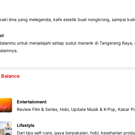
 kaki lima yang melegenda, kafe estetik buat nongkrong, sampai kuline
ot
lanmu untuk menjelajahi setiap sudut menarik di Tangerang Raya, d
alamnya.
e Balance
Entertainment
Review Film & Series, Hobi, Update Musik & K-Pop, Kabar P
Lifestyle
Dari tips self-care, gaya berpakaian, hobi, keseharian produk