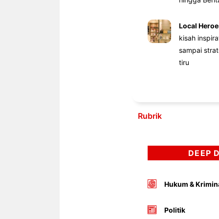
Local Heroe
kisah inspir
sampai stra
tiru
Rubrik
DEEP 
Hukum & Krimin
Politik