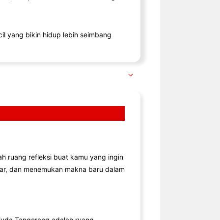
il yang bikin hidup lebih seimbang
lah ruang refleksi buat kamu yang ingin
jar, dan menemukan makna baru dalam
uda Tangerang adalah ruang