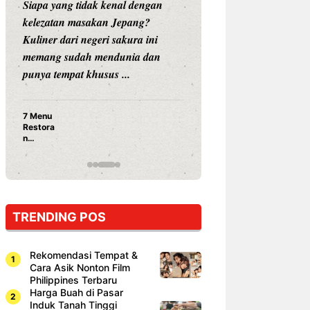
Siapa yang tidak kenal dengan
Siapa sangka, dua
kelezatan masakan Jepang?
dunia hiburan, N
Kuliner dari negeri sakura ini
dan Vicky Praset
memang sudah mendunia dan
dunia kuliner de
punya tempat khusus ...
restoran ...
7 Menu
Nunung S
Restora
Prasetyo
n
Ayam Pa
Jepang
15 Ribu,
yang
Mami Bik
Wajib
Dicoba,
Bukan
Cuma
TRENDING POS
Sushi!
Rekomendasi Tempat &
Cara Asik Nonton Film
Philippines Terbaru
Harga Buah di Pasar
Induk Tanah Tinggi