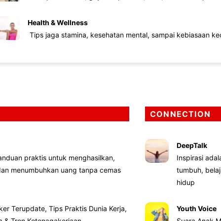
Health & Wellness
Tips jaga stamina, kesehatan mental, sampai kebiasaan kec
CONNECTION
DeepTalk
nduan praktis untuk menghasilkan,
Inspirasi ada
 dan menumbuhkan uang tanpa cemas
tumbuh, bela
hidup
ker Terupdate, Tips Praktis Dunia Kerja,
Youth Voice
ta & Tren Ketenagakerjaan
Suara Anak M