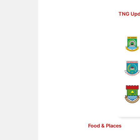
Langsung
ke
TNG Upd
isi
Food & Places