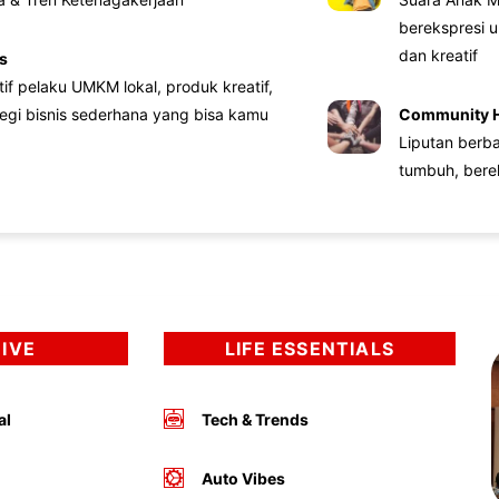
berekspresi u
dan kreatif
s
atif pelaku UMKM lokal, produk kreatif,
tegi bisnis sederhana yang bisa kamu
Community 
Liputan berb
tumbuh, bere
DIVE
LIFE ESSENTIALS
al
Tech & Trends
Auto Vibes