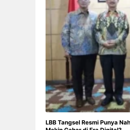
Siapa sangka, dua nama besar di
Bandung – Meny
dunia hiburan, Nunung Srimulat
tahun 2026, rest
dan Vicky Prasetyo, kini merambah
eat Kakkoii All
dunia kuliner dengan membuka
Bandung mengh
restoran ...
penawaran spesia
Nunung Srimulat & Vicky
Sambut
Prasetyo Buka Restoran
Bandung
Ayam Panggang! Cuma Rp
You Can
15 Ribu, Resep Rahasia
145.00
Mami Bikin Nagih!
LBB Tangsel Resmi Punya Nah
Makin Gahar di Era Digital?