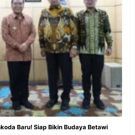
ambut pergantian
Pernah gak sih kamu mulai
oran all you can
ngerjain sesuatu cuma buat iseng-
 You Can Eat
iseng, eh ternyata malah jadi
adirkan
peluang bisnis yang
l ...
menguntungkan? Nah, itulah ...
 2026, Kakkoii
Dari Iseng Jadi Cuan: Kisah
 Hadirkan Pesta All
TUM_ATUL yang Ubah
 Eat Mulai Rp
Hampers Jadi Bisnis Kece
0
koda Baru! Siap Bikin Budaya Betawi