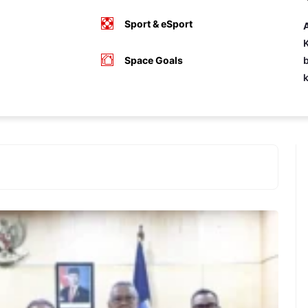
Sport & eSport
A
K
Space Goals
b