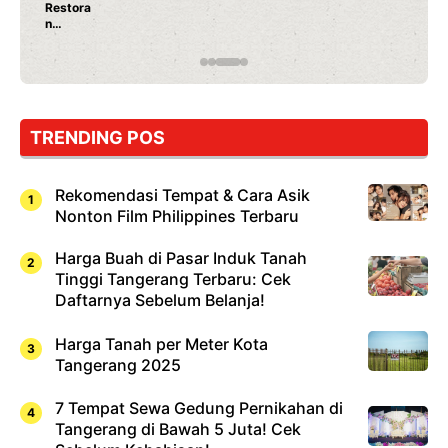
Restora
n
Jepang
yang
Wajib
Dicoba,
Bukan
Cuma
TRENDING POS
Sushi!
Rekomendasi Tempat & Cara Asik
Nonton Film Philippines Terbaru
Harga Buah di Pasar Induk Tanah
Tinggi Tangerang Terbaru: Cek
Daftarnya Sebelum Belanja!
Harga Tanah per Meter Kota
Tangerang 2025
7 Tempat Sewa Gedung Pernikahan di
Tangerang di Bawah 5 Juta! Cek