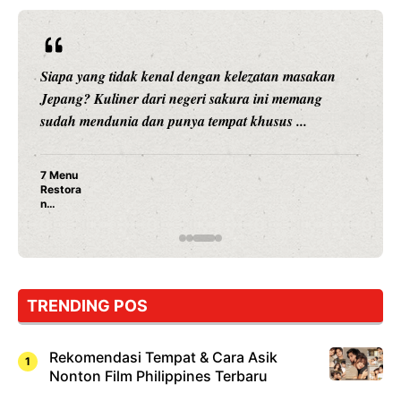
Siapa yang tidak kenal dengan kelezatan masakan
Jepang? Kuliner dari negeri sakura ini memang
sudah mendunia dan punya tempat khusus ...
7 Menu
Restora
n
Jepang
yang
Wajib
Dicoba,
Bukan
Cuma
TRENDING POS
Sushi!
Rekomendasi Tempat & Cara Asik
Nonton Film Philippines Terbaru