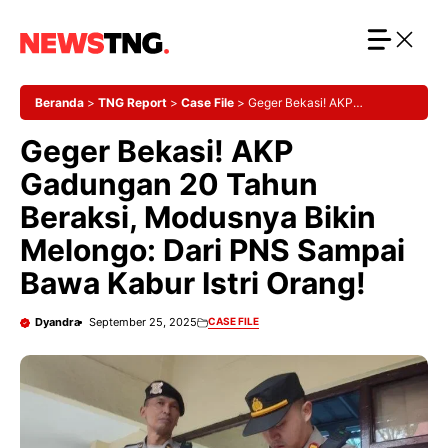
Langsung
ke
isi
Beranda
>
TNG Report
>
Case File
>
Geger Bekasi! AKP
Gadungan 20 Tahun Beraksi, Modusnya Bikin Melongo: Dari PNS
Geger Bekasi! AKP
Sampai Bawa Kabur Istri Orang!
Gadungan 20 Tahun
Beraksi, Modusnya Bikin
Melongo: Dari PNS Sampai
Bawa Kabur Istri Orang!
Dyandra
September 25, 2025
CASE FILE