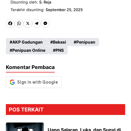
Disunting oleh:
S. Reja
Terakhir disunting:
September 25, 2025
Fa
W
X
Te
M
ce
ha
le
es
AKP Gadungan
Bekasi
Penipuan
b
ts
gr
se
Penipuan Online
PNS
o
A
a
n
o
p
m
g
Komentar Pembaca
k
p
er
POS TERKAIT
Uang Salaran, Luka, dan Sunyi di