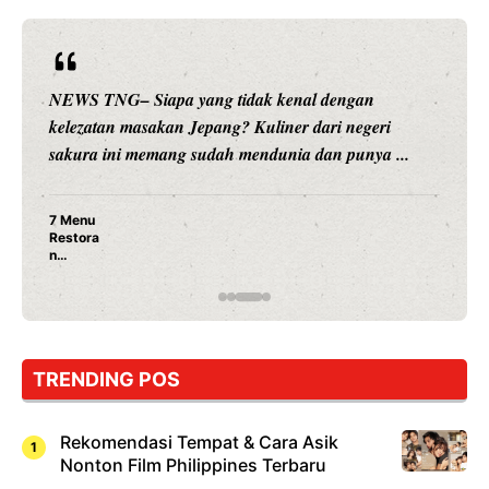
NEWS TNG– Siapa sangka, dua nama besar di dunia
hiburan, Nunung Srimulat dan Vicky Prasetyo, kini
merambah dunia kuliner dengan ...
Nunung Srimulat & Vicky Prasetyo Buka Restoran
Ayam Panggang! Cuma Rp 15 Ribu, Resep
Rahasia Mami Bikin Nagih!
TRENDING POS
Rekomendasi Tempat & Cara Asik
Nonton Film Philippines Terbaru