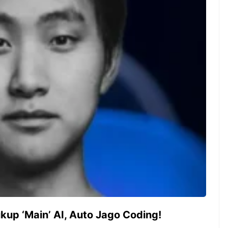
ambut pergantian
Pernah gak sih kamu mulai
oran all you can
ngerjain sesuatu cuma buat iseng-
 You Can Eat
iseng, eh ternyata malah jadi
adirkan
peluang bisnis yang
l ...
menguntungkan? Nah, itulah ...
 2026, Kakkoii
Dari Iseng Jadi Cuan: Kisah
 Hadirkan Pesta All
TUM_ATUL yang Ubah
 Eat Mulai Rp
Hampers Jadi Bisnis Kece
0
kup ‘Main’ AI, Auto Jago Coding!