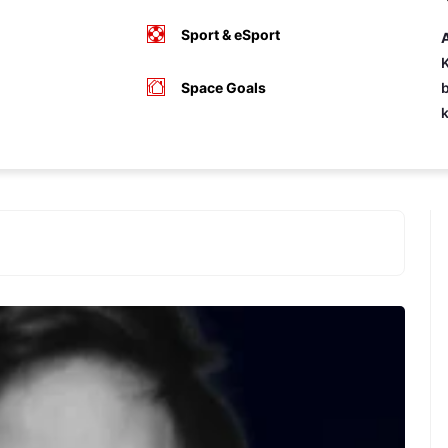
Sport & eSport
A
K
Space Goals
b