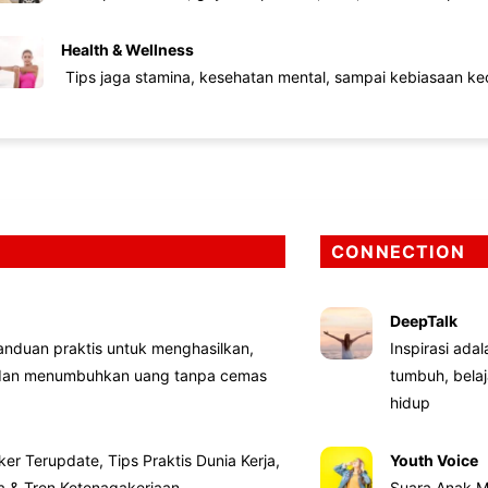
Health & Wellness
Tips jaga stamina, kesehatan mental, sampai kebiasaan kec
CONNECTION
DeepTalk
nduan praktis untuk menghasilkan,
Inspirasi ada
 dan menumbuhkan uang tanpa cemas
tumbuh, bela
hidup
ker Terupdate, Tips Praktis Dunia Kerja,
Youth Voice
ta & Tren Ketenagakerjaan
Suara Anak M