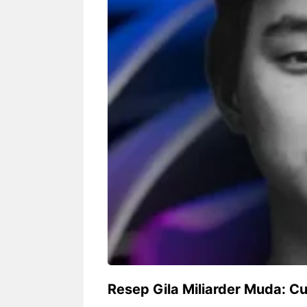
Siapa sangka, dua nama besar di
Bandung – Meny
dunia hiburan, Nunung Srimulat
tahun 2026, rest
dan Vicky Prasetyo, kini merambah
eat Kakkoii All
dunia kuliner dengan membuka
Bandung mengh
restoran ...
penawaran spesia
Nunung Srimulat & Vicky
Sambut
Prasetyo Buka Restoran
Bandung
Ayam Panggang! Cuma Rp
You Can
15 Ribu, Resep Rahasia
145.00
Mami Bikin Nagih!
Resep Gila Miliarder Muda: Cu