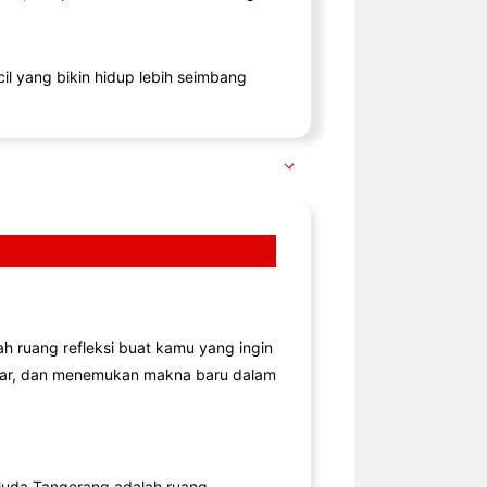
il yang bikin hidup lebih seimbang
lah ruang refleksi buat kamu yang ingin
jar, dan menemukan makna baru dalam
uda Tangerang adalah ruang