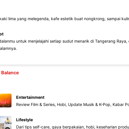
 kaki lima yang melegenda, kafe estetik buat nongkrong, sampai kuline
ot
lanmu untuk menjelajahi setiap sudut menarik di Tangerang Raya, d
alamnya.
e Balance
Entertainment
Review Film & Series, Hobi, Update Musik & K-Pop, Kabar P
Lifestyle
Dari tips self-care, gaya berpakaian, hobi, keseharian produk