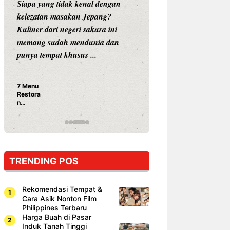
Siapa yang tidak kenal dengan
Siapa sangka, dua
kelezatan masakan Jepang?
dunia hiburan, N
Kuliner dari negeri sakura ini
dan Vicky Praset
memang sudah mendunia dan
dunia kuliner de
punya tempat khusus ...
restoran ...
7 Menu
Nunung S
Restora
Prasetyo
n
Ayam Pa
Jepang
15 Ribu,
yang
Mami Bik
Wajib
Dicoba,
Bukan
Cuma
TRENDING POS
Sushi!
Rekomendasi Tempat &
Cara Asik Nonton Film
Philippines Terbaru
Harga Buah di Pasar
Induk Tanah Tinggi