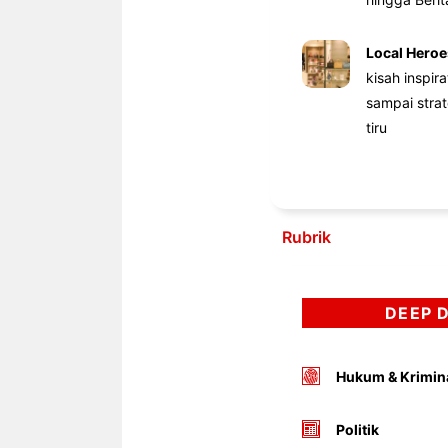
Local Heroe
kisah inspir
sampai stra
tiru
Rubrik
DEEP 
Hukum & Krimin
Politik