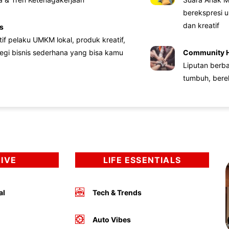
berekspresi u
dan kreatif
s
atif pelaku UMKM lokal, produk kreatif,
tegi bisnis sederhana yang bisa kamu
Community 
Liputan berb
tumbuh, bere
DIVE
LIFE ESSENTIALS
al
Tech & Trends
Auto Vibes