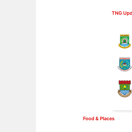
Langsung
ke
TNG Upd
isi
Food & Places