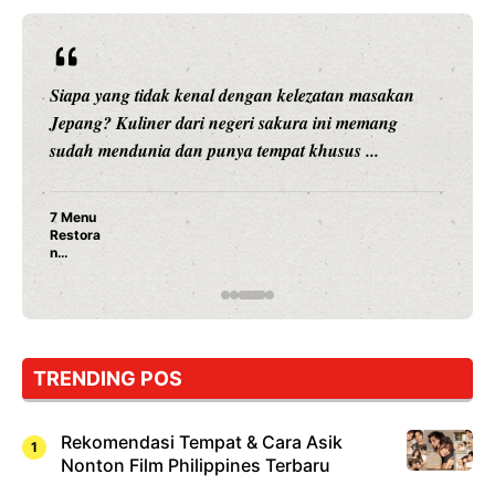
Siapa yang tidak kenal dengan kelezatan masakan
Jepang? Kuliner dari negeri sakura ini memang
sudah mendunia dan punya tempat khusus ...
7 Menu
Restora
n
Jepang
yang
Wajib
Dicoba,
Bukan
Cuma
TRENDING POS
Sushi!
Rekomendasi Tempat & Cara Asik
Nonton Film Philippines Terbaru