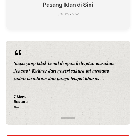
Pasang Iklan di Sini
300×375 px
Siapa yang tidak kenal dengan kelezatan masakan
Jepang? Kuliner dari negeri sakura ini memang
sudah mendunia dan punya tempat khusus ...
7 Menu
Restora
n
Jepang
yang
Wajib
Dicoba,
Bukan
Cuma