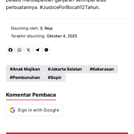
perbuatannya. #JusticeForBocah12Tahun.
Disunting oleh:
S. Reja
Terakhir disunting:
Oktober 4, 2025
Fa
W
X
Te
M
ce
ha
le
es
Anak Majikan
Jakarta Selatan
Kekerasan
b
ts
gr
se
Pembunuhan
Sopir
o
A
a
n
o
p
m
g
Komentar Pembaca
k
p
er