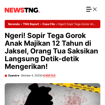
Langsung
ke
isi
Beranda
>
TNG Report
>
Case File
>
Ngeri! Sopir Tega Gorok Anak
Majikan 12 Tahun di Jaksel, Orang Tua Saksikan Langsung Detik-
Ngeri! Sopir Tega Gorok
detik Mengerikan!
Anak Majikan 12 Tahun di
Jaksel, Orang Tua Saksikan
Langsung Detik-detik
Mengerikan!
Dyandra
Oktober 4, 2025
CASE FILE