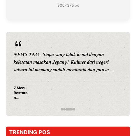
300×375 px
NEWS TNG– Siapa yang tidak kenal dengan
kelezatan masakan Jepang? Kuliner dari negeri
sakura ini memang sudah mendunia dan punya ...
7 Menu
Restora
n
Jepang
yang
Wajib
Dicoba,
Bukan
Cuma
TRENDING POS
Sushi!