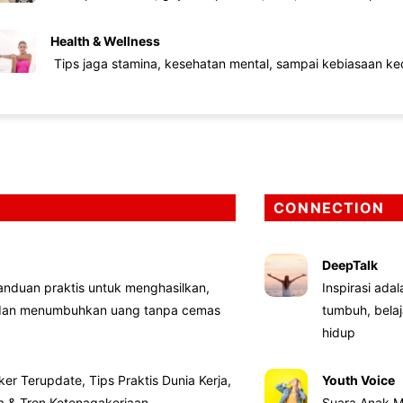
Health & Wellness
Tips jaga stamina, kesehatan mental, sampai kebiasaan kec
CONNECTION
DeepTalk
nduan praktis untuk menghasilkan,
Inspirasi ada
 dan menumbuhkan uang tanpa cemas
tumbuh, bela
hidup
ker Terupdate, Tips Praktis Dunia Kerja,
Youth Voice
ta & Tren Ketenagakerjaan
Suara Anak M