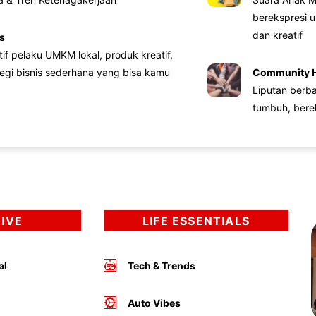
berekspresi u
dan kreatif
s
atif pelaku UMKM lokal, produk kreatif,
tegi bisnis sederhana yang bisa kamu
Community 
Liputan berb
tumbuh, bere
DIVE
LIFE ESSENTIALS
al
Tech & Trends
Auto Vibes