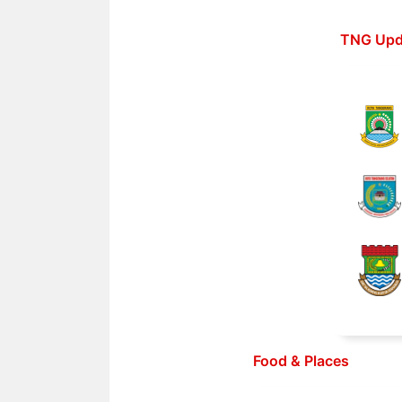
Langsung
ke
TNG Upd
isi
Food & Places