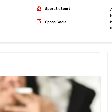
Sport & eSport
A
K
Space Goals
b