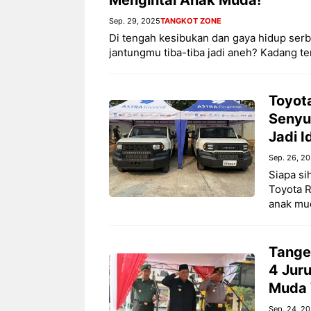
Sep. 29, 2025
TANGKOT ZONE
Di tengah kesibukan dan gaya hidup serb
jantungmu tiba-tiba jadi aneh? Kadang ter
Toyota
Senyu
Jadi 
Sep. 26, 2
Siapa si
Toyota 
anak mud
Tange
4 Jur
Muda 
Sep. 24, 2