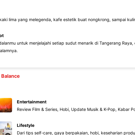
 kaki lima yang melegenda, kafe estetik buat nongkrong, sampai kuline
ot
lanmu untuk menjelajahi setiap sudut menarik di Tangerang Raya, d
alamnya.
e Balance
Entertainment
Review Film & Series, Hobi, Update Musik & K-Pop, Kabar P
Lifestyle
Dari tips self-care, gaya berpakaian, hobi, keseharian produk