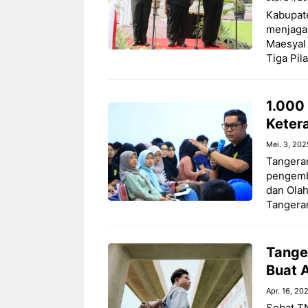
Kabupat
menjaga 
Maesyal
Tiga Pil
1.000
Keter
Mei. 3, 202
Tangera
pengemba
dan Olah
Tangeran
Tange
Buat 
Apr. 16, 20
Sobat T