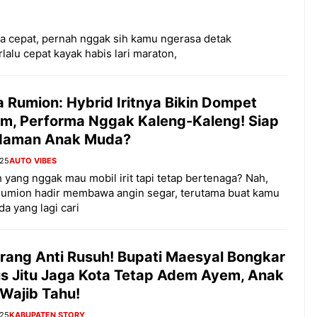
a cepat, pernah nggak sih kamu ngerasa detak
lalu cepat kayak habis lari maraton,
 Rumion: Hybrid Iritnya Bikin Dompet
m, Performa Nggak Kaleng-Kaleng! Siap
Idaman Anak Muda?
025
AUTO VIBES
h yang nggak mau mobil irit tapi tetap bertenaga? Nah,
Rumion hadir membawa angin segar, terutama buat kamu
a yang lagi cari
rang Anti Rusuh! Bupati Maesyal Bongkar
us Jitu Jaga Kota Tetap Adem Ayem, Anak
Wajib Tahu!
025
KABUPATEN STORY