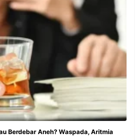
ambut pergantian
Pernah gak sih kamu mulai
oran all you can
ngerjain sesuatu cuma buat iseng-
 You Can Eat
iseng, eh ternyata malah jadi
adirkan
peluang bisnis yang
l ...
menguntungkan? Nah, itulah ...
 2026, Kakkoii
Dari Iseng Jadi Cuan: Kisah
 Hadirkan Pesta All
TUM_ATUL yang Ubah
 Eat Mulai Rp
Hampers Jadi Bisnis Kece
0
tau Berdebar Aneh? Waspada, Aritmia