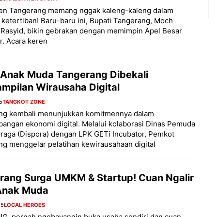
en Tangerang memang nggak kaleng-kaleng dalam
ketertiban! Baru-baru ini, Bupati Tangerang, Moch
 Rasyid, bikin gebrakan dengan memimpin Apel Besar
ar. Acara keren
 Anak Muda Tangerang Dibekali
ampilan Wirausaha Digital
5
TANGKOT ZONE
ng kembali menunjukkan komitmennya dalam
ngan ekonomi digital. Melalui kolaborasi Dinas Pemuda
raga (Dispora) dengan LPK GETi Incubator, Pemkot
g menggelar pelatihan kewirausahaan digital
rang Surga UMKM & Startup! Cuan Ngalir
Anak Muda
25
LOCAL HEROES
NG, pernah ngebayangin buka usaha sendiri dan cuan