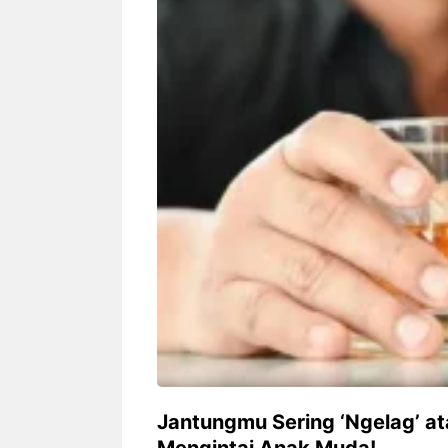
Siapa sangka, dua nama besar di
Bandung – Meny
dunia hiburan, Nunung Srimulat
tahun 2026, rest
dan Vicky Prasetyo, kini merambah
eat Kakkoii All
dunia kuliner dengan membuka
Bandung mengh
restoran ...
penawaran spesia
Nunung Srimulat & Vicky
Sambut
Prasetyo Buka Restoran
Bandung
Ayam Panggang! Cuma Rp
You Can
15 Ribu, Resep Rahasia
145.00
Mami Bikin Nagih!
Jantungmu Sering ‘Ngelag’ a
Mengintai Anak Muda!