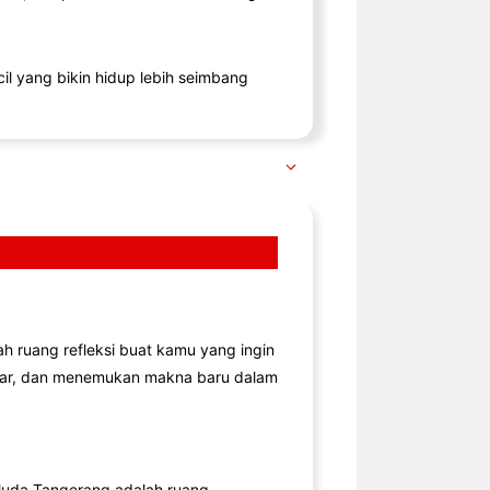
il yang bikin hidup lebih seimbang
lah ruang refleksi buat kamu yang ingin
jar, dan menemukan makna baru dalam
uda Tangerang adalah ruang