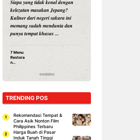
Siapa yang tidak kenal dengan
Siapa sangka, dua
kelezatan masakan Jepang?
dunia hiburan, N
Kuliner dari negeri sakura ini
dan Vicky Praset
memang sudah mendunia dan
dunia kuliner de
punya tempat khusus ...
restoran ...
7 Menu
Nunung S
Restora
Prasetyo
n
Ayam Pa
Jepang
15 Ribu,
yang
Mami Bik
Wajib
Dicoba,
Bukan
Cuma
TRENDING POS
Sushi!
Rekomendasi Tempat &
Cara Asik Nonton Film
Philippines Terbaru
Harga Buah di Pasar
Induk Tanah Tinggi