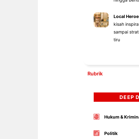
Local Heroe
kisah inspir
sampai stra
tiru
Rubrik
DEEP 
Hukum & Krimin
Politik