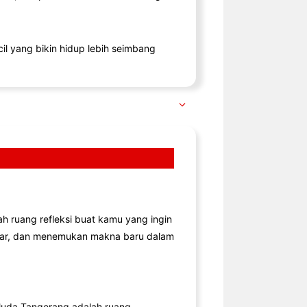
il yang bikin hidup lebih seimbang
lah ruang refleksi buat kamu yang ingin
jar, dan menemukan makna baru dalam
uda Tangerang adalah ruang