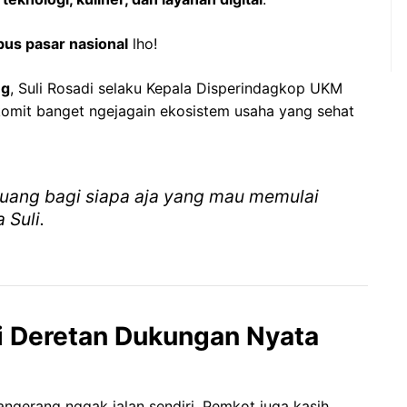
us pasar nasional
lho!
ng
, Suli Rosadi selaku Kepala Disperindagkop UKM
komit banget ngejagain ekosistem usaha yang sehat
luang bagi siapa aja yang mau memulai
 Suli.
ni Deretan Dukungan Nyata
ngerang nggak jalan sendiri, Pemkot juga kasih