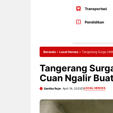
Transportasi
Pendidikan
Beranda
>
Local Heroes
>
Tangerang Surga UMK
Tangerang Surg
Cuan Ngalir Bua
LOCAL HEROES
Santika Reja
April 16, 2025