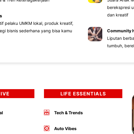
berekspresi u
dan kreatif
s
atif pelaku UMKM lokal, produk kreatif,
tegi bisnis sederhana yang bisa kamu
Community 
Liputan berb
tumbuh, bere
DIVE
LIFE ESSENTIALS
al
Tech & Trends
Auto Vibes