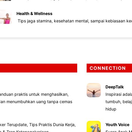
Health & Wellness
Tips jaga stamina, kesehatan mental, sampai kebiasaan kec
CONNECTION
DeepTalk
nduan praktis untuk menghasilkan,
Inspirasi ada
 dan menumbuhkan uang tanpa cemas
tumbuh, bela
hidup
ker Terupdate, Tips Praktis Dunia Kerja,
Youth Voice
ta & Tren Ketenagakerjaan
Suara Anak M