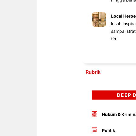
Local Heroe
kisah inspir
sampai stra
tiru
Rubrik
DEEP 
Hukum & Krimin
Politik