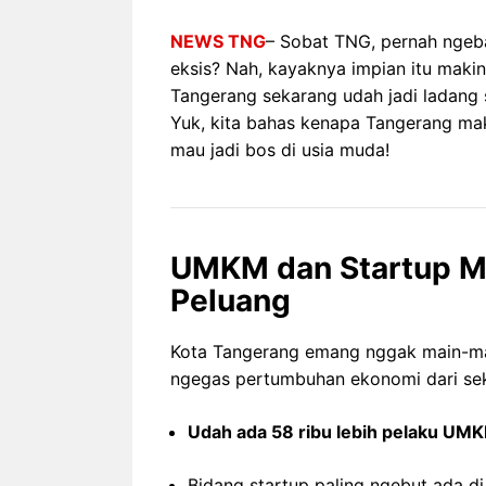
NEWS TNG
– Sobat TNG, pernah ngeba
eksis? Nah, kayaknya impian itu maki
Tangerang sekarang udah jadi ladang
Yuk, kita bahas kenapa Tangerang mak
mau jadi bos di usia muda!
UMKM dan Startup Me
Peluang
Kota Tangerang emang nggak main-mai
ngegas pertumbuhan ekonomi dari sek
Udah ada 58 ribu lebih pelaku UM
Bidang startup paling ngebut ada d