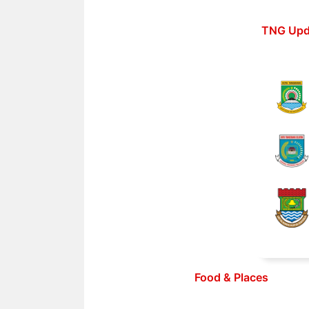
Langsung
ke
TNG Upd
isi
Food & Places