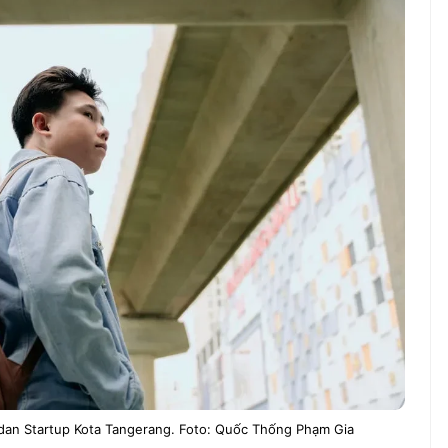
ndung –
NEWS TNG– Pernah gak sih
antian tahun
kamu mulai ngerjain sesuatu cuma
ll you can eat
buat iseng-iseng, eh ternyata malah
u Can Eat Bandung
jadi peluang bisnis yang
.
menguntungkan? ...
 2026, Kakkoii
Dari Iseng Jadi Cuan: Kisah
 Hadirkan Pesta All
TUM_ATUL yang Ubah
 Eat Mulai Rp
Hampers Jadi Bisnis Kece
0
 dan Startup Kota Tangerang. Foto: Quốc Thống Phạm Gia