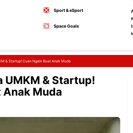
Sport & eSport
A
K
Space Goals
b
M & Startup! Cuan Ngalir Buat Anak Muda
a UMKM & Startup!
t Anak Muda