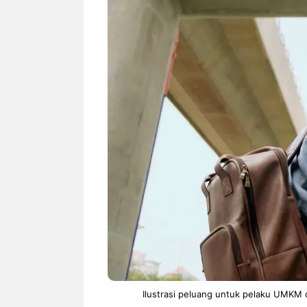
NEWS TNG– Siapa sangka, dua
NEWS TNG– Ba
nama besar di dunia hiburan,
Menyambut perg
Nunung Srimulat dan Vicky
2026, restoran a
Prasetyo, kini merambah dunia
Kakkoii All Yo
kuliner dengan ...
menghadirkan ..
Nunung Srimulat & Vicky
Sambut
Prasetyo Buka Restoran
Bandung
Ayam Panggang! Cuma Rp
You Can
15 Ribu, Resep Rahasia
145.00
Mami Bikin Nagih!
Ilustrasi peluang untuk pelaku UMKM