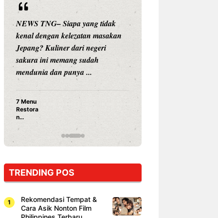
NEWS TNG– Siapa yang tidak
NEWS TNG– Siap
kenal dengan kelezatan masakan
nama besar di dun
Jepang? Kuliner dari negeri
Nunung Srimulat 
sakura ini memang sudah
Prasetyo, kini m
mendunia dan punya ...
kuliner dengan ...
7 Menu
Nunung S
Restora
Prasetyo
n
Ayam Pa
Jepang
15 Ribu,
yang
Mami Bik
Wajib
Dicoba,
Bukan
Cuma
TRENDING POS
Sushi!
Rekomendasi Tempat &
Cara Asik Nonton Film
Philippines Terbaru