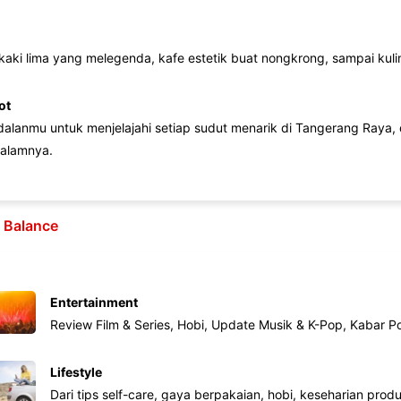
 kaki lima yang melegenda, kafe estetik buat nongkrong, sampai kuline
ot
lanmu untuk menjelajahi setiap sudut menarik di Tangerang Raya, d
alamnya.
e Balance
Entertainment
Review Film & Series, Hobi, Update Musik & K-Pop, Kabar P
Lifestyle
Dari tips self-care, gaya berpakaian, hobi, keseharian produk