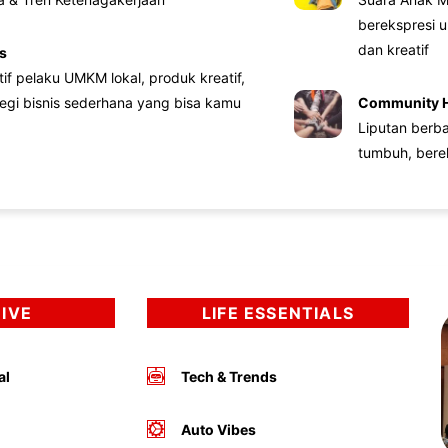
berekspresi u
dan kreatif
s
atif pelaku UMKM lokal, produk kreatif,
tegi bisnis sederhana yang bisa kamu
Community 
Liputan berb
tumbuh, bere
DIVE
LIFE ESSENTIALS
al
Tech & Trends
Auto Vibes