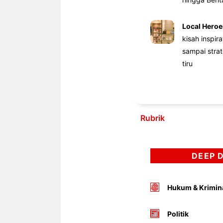
Local Heroe
kisah inspir
sampai stra
tiru
Rubrik
DEEP 
Hukum & Krimin
Politik