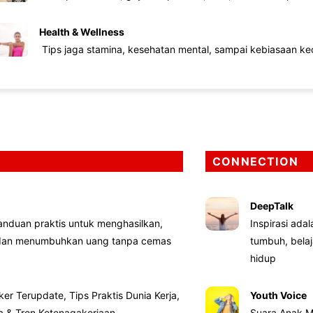
Health & Wellness
Tips jaga stamina, kesehatan mental, sampai kebiasaan kec
CONNECTION
DeepTalk
nduan praktis untuk menghasilkan,
Inspirasi ada
 dan menumbuhkan uang tanpa cemas
tumbuh, bela
hidup
ker Terupdate, Tips Praktis Dunia Kerja,
Youth Voice
ta & Tren Ketenagakerjaan
Suara Anak M