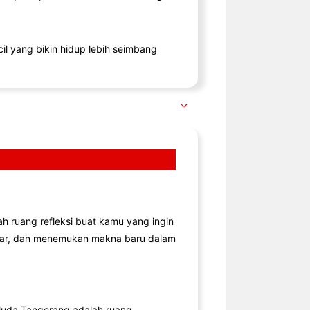
il yang bikin hidup lebih seimbang
lah ruang refleksi buat kamu yang ingin
jar, dan menemukan makna baru dalam
uda Tangerang adalah ruang