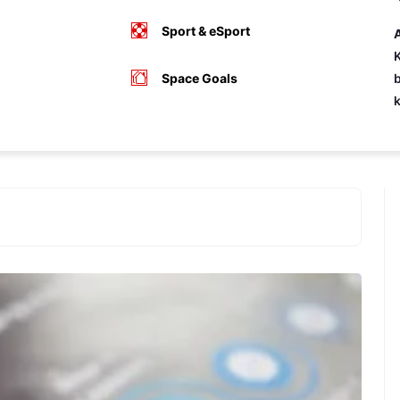
Sport & eSport
A
K
Space Goals
b