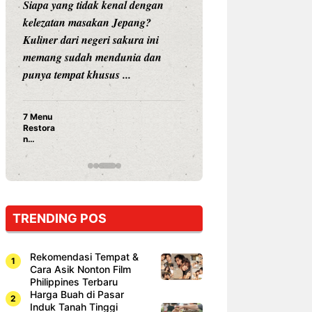
Siapa yang tidak kenal dengan
Siapa sangka, dua
kelezatan masakan Jepang?
dunia hiburan, N
Kuliner dari negeri sakura ini
dan Vicky Praset
memang sudah mendunia dan
dunia kuliner de
punya tempat khusus ...
restoran ...
7 Menu
Nunung S
Restora
Prasetyo
n
Ayam Pa
Jepang
15 Ribu,
yang
Mami Bik
Wajib
Dicoba,
Bukan
Cuma
TRENDING POS
Sushi!
Rekomendasi Tempat &
Cara Asik Nonton Film
Philippines Terbaru
Harga Buah di Pasar
Induk Tanah Tinggi