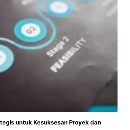
ambut pergantian
Pernah gak sih kamu mulai
oran all you can
ngerjain sesuatu cuma buat iseng-
 You Can Eat
iseng, eh ternyata malah jadi
adirkan
peluang bisnis yang
l ...
menguntungkan? Nah, itulah ...
 2026, Kakkoii
Dari Iseng Jadi Cuan: Kisah
 Hadirkan Pesta All
TUM_ATUL yang Ubah
 Eat Mulai Rp
Hampers Jadi Bisnis Kece
0
ategis untuk Kesuksesan Proyek dan