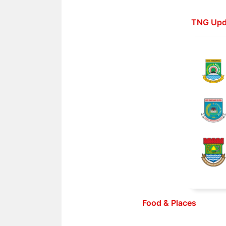
Langsung
ke
TNG Upd
isi
Food & Places