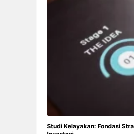
Siapa sangka, dua nama besar di
Bandung – Meny
dunia hiburan, Nunung Srimulat
tahun 2026, rest
dan Vicky Prasetyo, kini merambah
eat Kakkoii All
dunia kuliner dengan membuka
Bandung mengh
restoran ...
penawaran spesia
Nunung Srimulat & Vicky
Sambut
Prasetyo Buka Restoran
Bandung
Ayam Panggang! Cuma Rp
You Can
15 Ribu, Resep Rahasia
145.00
Mami Bikin Nagih!
Studi Kelayakan: Fondasi Str
Investasi