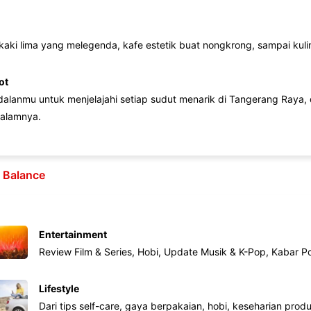
 kaki lima yang melegenda, kafe estetik buat nongkrong, sampai kuline
ot
lanmu untuk menjelajahi setiap sudut menarik di Tangerang Raya, d
alamnya.
e Balance
Entertainment
Review Film & Series, Hobi, Update Musik & K-Pop, Kabar P
Lifestyle
Dari tips self-care, gaya berpakaian, hobi, keseharian produk