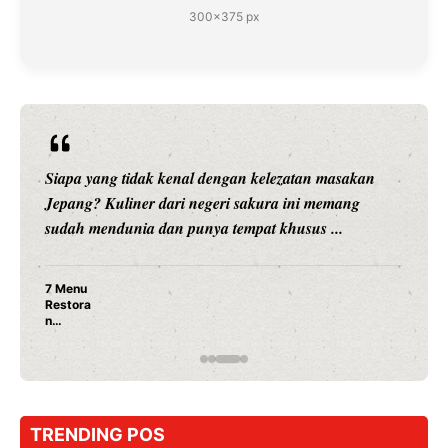
300×375 px
Siapa yang tidak kenal dengan kelezatan masakan
Jepang? Kuliner dari negeri sakura ini memang
sudah mendunia dan punya tempat khusus ...
7 Menu
Restora
n
Jepang
yang
Wajib
Dicoba,
Bukan
Cuma
TRENDING POS
Sushi!