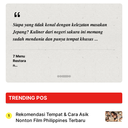
Siapa yang tidak kenal dengan kelezatan masakan
Jepang? Kuliner dari negeri sakura ini memang
sudah mendunia dan punya tempat khusus ...
7 Menu
Restora
n
Jepang
yang
Wajib
Dicoba,
Bukan
Cuma
TRENDING POS
Sushi!
Rekomendasi Tempat & Cara Asik
Nonton Film Philippines Terbaru